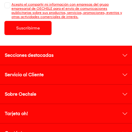
Acepto el compartir mi información con empresas del grupo
empresarial de OECHSLE para el envío de comunicaciones
publicitarias sobre sus productos, servicios, promociones, eventos y
otras actividades comerciales de interés.
Suscribirme
Secciones destacadas
Servicio al Cliente
Sobre Oechsle
Tarjeta oh!