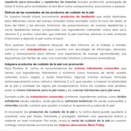
repelente para zancudos
o
repelentes de insectos
brindan protección prolongada de
hasta 8 horas para actividades al aire libre como campamentos, excursiones o paseos.
Disfruta de las novedades de los productos de cuidado de la piel
En nuestra tienda virtual, encontrarás
productos de depilación
que están diseñados
para diferentes zonas del cuerpo, incluidas áreas sensibles como la cara, las axilas, la
línea del bikini y las piernas. Asimismo, las presentaciones de cremas depilatorias y
ceras depiladoras vienen enriquecidas con ingredientes calmantes, como aloe vera,
vitamina E y aceites naturales, que hidratan la piel mientras eliminan el vello, evitando
irritaciones y dejando la piel suave al tacto.
Para quienes buscan relajarse después de días intensos en el trabajo o estudio,
contamos con
masajeadores
que cuentan con tecnología de infrarrojos, vibración,
calor y amasamiento para ofrecer una experiencia de masaje personalizada. Los
dispositivos son fáciles de usar, con controles intuitivos y funciones automáticas.
Adquiere productos de cuidado de la piel con promoción
Para finalizar tu rutina, te recomendamos las
cremas hidratantes corporales
que
vienen con ingredientes hidratantes y nutritivos como manteca de karité, aceites
naturales (coco, argán), y ácido hialurónico. Algunas cremas incluyen fórmulas
antienvejecimiento como retinol o vitaminas C y E, que ayudan a mejorar la elasticidad
de la piel y combatir los signos del envejecimiento. Entre los modelos más pedidos,
están la
crema hidratante para la piel mixta
y las
cremas hidratantes para piel seca
.
Sumado a ello, los
tratamientos corporales
contienen ingredientes activos como
ácidos
exfoliantes
(ácido salicílico, ácido glicólico),
extractos botánicos
(té verde, manzanilla), y
minerales
(arcilla, carbón) que ayudan a mejorar la apariencia y salud de la piel.
Al incorporar los
productos de cuidado de la piel
a tu rutina diaria puede ayudarte a
mantener una piel limpia, hidratada y protegida, dándote una apariencia fresca y
radiante en todo momento. Por ende, revisa la
venta de cuidado de la piel
en nuestro
catálogo virtual donde encontrarás los
mejores descuentos Black Friday
.