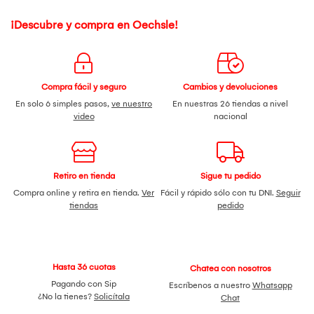
¡Descubre y compra en Oechsle!
Compra fácil y seguro
Cambios y devoluciones
En solo 6 simples pasos,
ve nuestro
En nuestras 26 tiendas a nivel
video
nacional
Retiro en tienda
Sigue tu pedido
Compra online y retira en tienda.
Ver
Fácil y rápido sólo con tu DNI.
Seguir
tiendas
pedido
Hasta 36 cuotas
Chatea con nosotros
Pagando con Sip
Escríbenos a nuestro
Whatsapp
¿No la tienes?
Solicítala
Chat