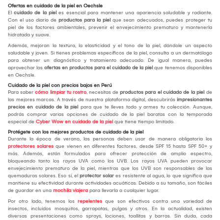
Ofertas en cuidado de la piel en Oechsle
El
cuidado de la piel
es esencial para mantener una apariencia saludable y radiante.
Con el uso diario de
productos para la piel
que sean adecuados, puedes proteger tu
piel de los factores ambientales, prevenir el envejecimiento prematuro y mantenerla
hidratada y suave.
Además, mejoran la textura, la elasticidad y el tono de la piel, dándole un aspecto
saludable y joven. Si tienes problemas específicos de la piel, consulta a un dermatólogo
para obtener un diagnóstico y tratamiento adecuado. De igual manera, puedes
aprovechar las
ofertas en productos para el cuidado de la piel
que tenemos disponibles
en Oechsle.
Cuidado de la piel con precios bajos en Perú
Para saber
cómo limpiar tu rostro
, necesitas de
productos para el cuidado de la piel
de
las mejores marcas. A través de nuestra plataforma digital, descubrirás
impresionantes
precios en cuidado de la piel
para que te lleves todo y armes tu colección. Aunque,
podrás comprar varias opciones de cuidado de la piel baratas con la temporada
especial de
Cyber Wow en cuidado de la piel
que tiene tiempo limitado.
Protégete con los mejores productos de cuidado de la piel
Durante la época de verano, las personas deben usar de manera obligatoria los
protectores solares
que vienen en diferentes factores, desde SPF 15 hasta SPF 50+ y
más. Además, están formulados para ofrecer protección de amplio espectro,
bloqueando tanto los rayos UVA como los UVB. Los rayos UVA pueden provocar
envejecimiento prematuro de la piel, mientras que los UVB son responsables de las
quemaduras solares. Eso sí, el
protector solar
es resistente al agua, lo que significa que
mantiene su efectividad durante actividades acuáticas. Debido a su tamaño, son fáciles
de guardar en una
mochila viajera
para llevarla a cualquier lugar.
Por otro lado, tenemos los
repelentes
que son efectivos contra una variedad de
insectos, incluidos mosquitos, garrapatas, pulgas y otros. En la actualidad, existen
diversas presentaciones como sprays, lociones, toallitas y barras. Sin duda, cada