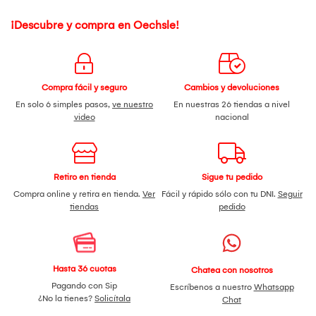
¡Descubre y compra en Oechsle!
Compra fácil y seguro
Cambios y devoluciones
En solo 6 simples pasos,
ve nuestro
En nuestras 26 tiendas a nivel
video
nacional
Retiro en tienda
Sigue tu pedido
Compra online y retira en tienda.
Ver
Fácil y rápido sólo con tu DNI.
Seguir
tiendas
pedido
Hasta 36 cuotas
Chatea con nosotros
Pagando con Sip
Escríbenos a nuestro
Whatsapp
¿No la tienes?
Solicítala
Chat