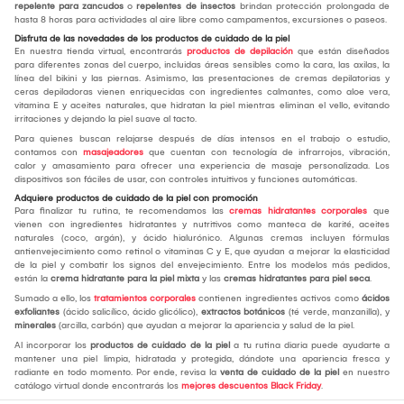
repelente para zancudos
o
repelentes de insectos
brindan protección prolongada de
hasta 8 horas para actividades al aire libre como campamentos, excursiones o paseos.
Disfruta de las novedades de los productos de cuidado de la piel
En nuestra tienda virtual, encontrarás
productos de depilación
que están diseñados
para diferentes zonas del cuerpo, incluidas áreas sensibles como la cara, las axilas, la
línea del bikini y las piernas. Asimismo, las presentaciones de cremas depilatorias y
ceras depiladoras vienen enriquecidas con ingredientes calmantes, como aloe vera,
vitamina E y aceites naturales, que hidratan la piel mientras eliminan el vello, evitando
irritaciones y dejando la piel suave al tacto.
Para quienes buscan relajarse después de días intensos en el trabajo o estudio,
contamos con
masajeadores
que cuentan con tecnología de infrarrojos, vibración,
calor y amasamiento para ofrecer una experiencia de masaje personalizada. Los
dispositivos son fáciles de usar, con controles intuitivos y funciones automáticas.
Adquiere productos de cuidado de la piel con promoción
Para finalizar tu rutina, te recomendamos las
cremas hidratantes corporales
que
vienen con ingredientes hidratantes y nutritivos como manteca de karité, aceites
naturales (coco, argán), y ácido hialurónico. Algunas cremas incluyen fórmulas
antienvejecimiento como retinol o vitaminas C y E, que ayudan a mejorar la elasticidad
de la piel y combatir los signos del envejecimiento. Entre los modelos más pedidos,
están la
crema hidratante para la piel mixta
y las
cremas hidratantes para piel seca
.
Sumado a ello, los
tratamientos corporales
contienen ingredientes activos como
ácidos
exfoliantes
(ácido salicílico, ácido glicólico),
extractos botánicos
(té verde, manzanilla), y
minerales
(arcilla, carbón) que ayudan a mejorar la apariencia y salud de la piel.
Al incorporar los
productos de cuidado de la piel
a tu rutina diaria puede ayudarte a
mantener una piel limpia, hidratada y protegida, dándote una apariencia fresca y
radiante en todo momento. Por ende, revisa la
venta de cuidado de la piel
en nuestro
catálogo virtual donde encontrarás los
mejores descuentos Black Friday
.