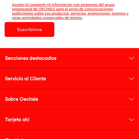
Acepto el compartir mi información con empresas del grupo
empresarial de OECHSLE para el envío de comunicaciones
publicitarias sobre sus productos, servicios, promociones, eventos y
otras actividades comerciales de interés.
Suscribirme
Secciones destacadas
Servicio al Cliente
Sobre Oechsle
Tarjeta oh!