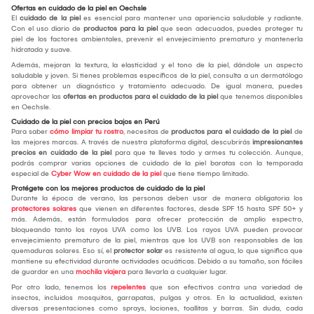
Ofertas en cuidado de la piel en Oechsle
El
cuidado de la piel
es esencial para mantener una apariencia saludable y radiante.
Con el uso diario de
productos para la piel
que sean adecuados, puedes proteger tu
piel de los factores ambientales, prevenir el envejecimiento prematuro y mantenerla
hidratada y suave.
Además, mejoran la textura, la elasticidad y el tono de la piel, dándole un aspecto
saludable y joven. Si tienes problemas específicos de la piel, consulta a un dermatólogo
para obtener un diagnóstico y tratamiento adecuado. De igual manera, puedes
aprovechar las
ofertas en productos para el cuidado de la piel
que tenemos disponibles
en Oechsle.
Cuidado de la piel con precios bajos en Perú
Para saber
cómo limpiar tu rostro
, necesitas de
productos para el cuidado de la piel
de
las mejores marcas. A través de nuestra plataforma digital, descubrirás
impresionantes
precios en cuidado de la piel
para que te lleves todo y armes tu colección. Aunque,
podrás comprar varias opciones de cuidado de la piel baratas con la temporada
especial de
Cyber Wow en cuidado de la piel
que tiene tiempo limitado.
Protégete con los mejores productos de cuidado de la piel
Durante la época de verano, las personas deben usar de manera obligatoria los
protectores solares
que vienen en diferentes factores, desde SPF 15 hasta SPF 50+ y
más. Además, están formulados para ofrecer protección de amplio espectro,
bloqueando tanto los rayos UVA como los UVB. Los rayos UVA pueden provocar
envejecimiento prematuro de la piel, mientras que los UVB son responsables de las
quemaduras solares. Eso sí, el
protector solar
es resistente al agua, lo que significa que
mantiene su efectividad durante actividades acuáticas. Debido a su tamaño, son fáciles
de guardar en una
mochila viajera
para llevarla a cualquier lugar.
Por otro lado, tenemos los
repelentes
que son efectivos contra una variedad de
insectos, incluidos mosquitos, garrapatas, pulgas y otros. En la actualidad, existen
diversas presentaciones como sprays, lociones, toallitas y barras. Sin duda, cada