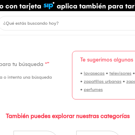
Te sugerimos algunas
 para tu búsqueda
“”
•
lavasecas
•
televisores
fía o intenta una búsqueda
•
zapatillas urbanas
•
zap
•
perfumes
También puedes explorar nuestras categorías