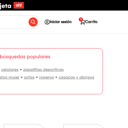
0
Iniciar sesión
Carrito
 búsquedas populares
•
celulares
•
zapatillas deportivas
atos mujer
•
sofas
•
roperos
•
casacas y abrigos