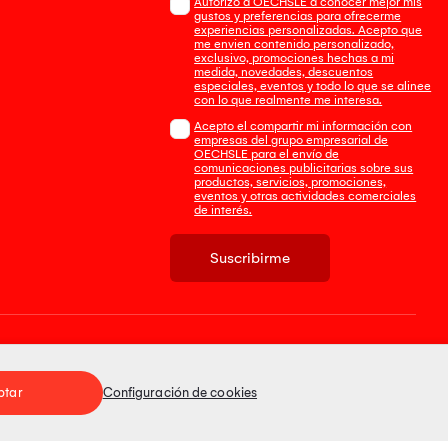
Autorizo a OECHSLE a conocer mejor mis
gustos y preferencias para ofrecerme
experiencias personalizadas. Acepto que
me envien contenido personalizado,
exclusivo, promociones hechas a mi
medida, novedades, descuentos
especiales, eventos y todo lo que se alinee
con lo que realmente me interesa.
Acepto el compartir mi información con
empresas del grupo empresarial de
OECHSLE para el envío de
comunicaciones publicitarias sobre sus
productos, servicios, promociones,
eventos y otras actividades comerciales
de interés.
Suscribirme
Tienda 100% Segura
ptar
Configuración de cookies