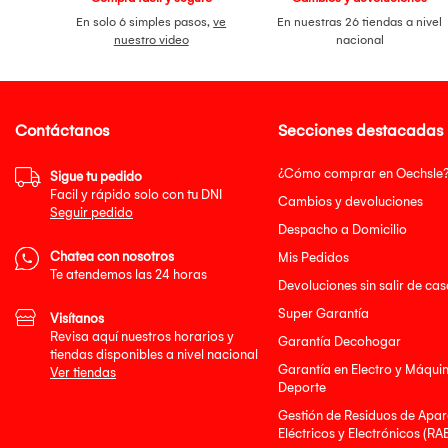
En solo 6 simples pasos,
ve
En nuestras 26 tiendas a nivel
nuestro video
nacional
Contáctanos
Secciones destacadas
¿Cómo comprar en Oechsle
Sigue tu pedido
Facil y rápido solo con tu DNI
Cambios y devoluciones
Seguir pedido
Despacho a Domicilio
Chatea con nosotros
Mis Pedidos
Te atendemos las 24 horas
Devoluciones sin salir de cas
Super Garantía
Visítanos
Revisa aquí nuestros horarios y
Garantía Decohogar
tiendas disponibles a nivel nacional
Garantía en Electro y Máqui
Ver tiendas
Deporte
Gestión de Residuos de Apar
Eléctricos y Electrónicos (RA