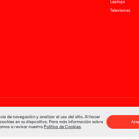
Laptops
Televisores
Medios de pago
a de navegación y analizar el uso del sitio. Al hacer
e cookies en su dispositivo. Para más información sobre
Ace
itamos a revisar nuestra
Política de Cookies
.