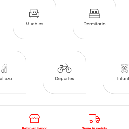
Muebles
Dormitorio
elleza
Deportes
Infant
Retiro en tienda
Sigue tu pedido