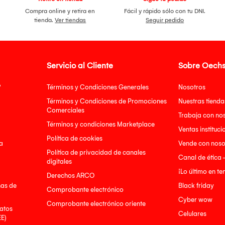
Compra online y retira en
Fácil y rápido sólo con tu DNI.
tienda.
Ver tiendas
Seguir pedido
Servicio al Cliente
Sobre Oechs
?
Términos y Condiciones Generales
Nosotros
Términos y Condiciones de Promociones
Nuestras tienda
Comerciales
Trabaja con no
Términos y condiciones Marketplace
Ventas instituci
Política de cookies
a
Vende con noso
Política de privacidad de canales
Canal de ética 
digitales
¡Lo último en t
Derechos ARCO
nas de
Black friday
Comprobante electrónico
Cyber wow
Comprobante electrónico oriente
atos
Celulares
EE)