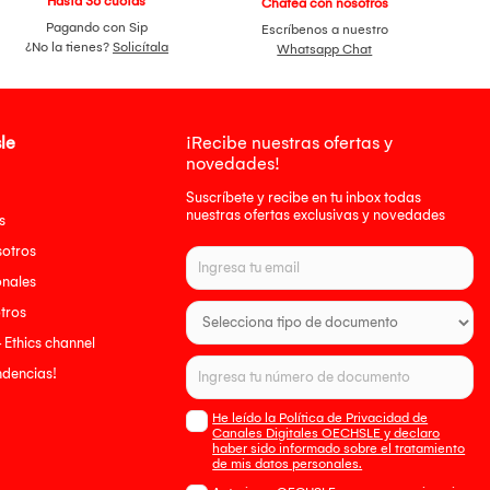
Hasta 36 cuotas
Chatea con nosotros
Pagando con Sip
Escríbenos a nuestro
¿No la tienes?
Solicítala
Whatsapp Chat
le
¡Recibe nuestras ofertas y
novedades!
Suscríbete y recibe en tu inbox todas
nuestras ofertas exclusivas y novedades
s
sotros
onales
tros
- Ethics channel
endencias!
He leído la Política de Privacidad de
Canales Digitales OECHSLE y declaro
haber sido informado sobre el tratamiento
de mis datos personales.