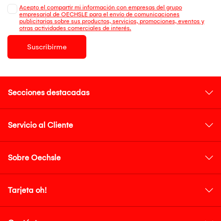
Acepto el compartir mi información con empresas del grupo
empresarial de OECHSLE para el envío de comunicaciones
publicitarias sobre sus productos, servicios, promociones, eventos y
otras actividades comerciales de interés.
Suscribirme
Secciones destacadas
Servicio al Cliente
Sobre Oechsle
Tarjeta oh!