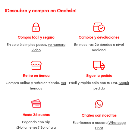
¡Descubre y compra en Oechsle!
Compra fácil y seguro
Cambios y devoluciones
En solo 6 simples pasos,
ve nuestro
En nuestras 26 tiendas a nivel
video
nacional
Retiro en tienda
Sigue tu pedido
Compra online y retira en tienda.
Ver
Fácil y rápido sólo con tu DNI.
Seguir
tiendas
pedido
Hasta 36 cuotas
Chatea con nosotros
Pagando con Sip
Escríbenos a nuestro
Whatsapp
¿No la tienes?
Solicítala
Chat