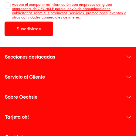
Acepto el compartir mi información con empresas del grupo
empresarial de OECHSLE para el envío de comunicaciones
publicitarias sobre sus productos, servicios, promociones, eventos y
otras actividades comerciales de interés.
Suscribirme
Secciones destacadas
Servicio al Cliente
Sobre Oechsle
Tarjeta oh!