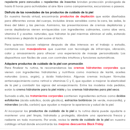
repelente para zancudos
o
repelentes de insectos
brindan protección prolongada de
hasta 8 horas para actividades al aire libre como campamentos, excursiones o paseos.
Disfruta de las novedades de los productos de cuidado de la piel
En nuestra tienda virtual, encontrarás
productos de depilación
que están diseñados
para diferentes zonas del cuerpo, incluidas áreas sensibles como la cara, las axilas, la
línea del bikini y las piernas. Asimismo, las presentaciones de cremas depilatorias y
ceras depiladoras vienen enriquecidas con ingredientes calmantes, como aloe vera,
vitamina E y aceites naturales, que hidratan la piel mientras eliminan el vello, evitando
irritaciones y dejando la piel suave al tacto.
Para quienes buscan relajarse después de días intensos en el trabajo o estudio,
contamos con
masajeadores
que cuentan con tecnología de infrarrojos, vibración,
calor y amasamiento para ofrecer una experiencia de masaje personalizada. Los
dispositivos son fáciles de usar, con controles intuitivos y funciones automáticas.
Adquiere productos de cuidado de la piel con promoción
Para finalizar tu rutina, te recomendamos las
cremas hidratantes corporales
que
vienen con ingredientes hidratantes y nutritivos como manteca de karité, aceites
naturales (coco, argán), y ácido hialurónico. Algunas cremas incluyen fórmulas
antienvejecimiento como retinol o vitaminas C y E, que ayudan a mejorar la elasticidad
de la piel y combatir los signos del envejecimiento. Entre los modelos más pedidos,
están la
crema hidratante para la piel mixta
y las
cremas hidratantes para piel seca
.
Sumado a ello, los
tratamientos corporales
contienen ingredientes activos como
ácidos
exfoliantes
(ácido salicílico, ácido glicólico),
extractos botánicos
(té verde, manzanilla), y
minerales
(arcilla, carbón) que ayudan a mejorar la apariencia y salud de la piel.
Al incorporar los
productos de cuidado de la piel
a tu rutina diaria puede ayudarte a
mantener una piel limpia, hidratada y protegida, dándote una apariencia fresca y
radiante en todo momento. Por ende, revisa la
venta de cuidado de la piel
en nuestro
catálogo virtual donde encontrarás los
mejores descuentos Black Friday
.