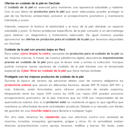
Ofertas en cuidado de la piel en Oechsle
El
cuidado de la piel
es esencial para mantener una apariencia saludable y radiante.
Con el uso diario de
productos para la piel
que sean adecuados, puedes proteger tu
piel de los factores ambientales, prevenir el envejecimiento prematuro y mantenerla
hidratada y suave.
Además, mejoran la textura, la elasticidad y el tono de la piel, dándole un aspecto
saludable y joven. Si tienes problemas específicos de la piel, consulta a un dermatólogo
para obtener un diagnóstico y tratamiento adecuado. De igual manera, puedes
aprovechar las
ofertas en productos para el cuidado de la piel
que tenemos disponibles
en Oechsle.
Cuidado de la piel con precios bajos en Perú
Para saber
cómo limpiar tu rostro
, necesitas de
productos para el cuidado de la piel
de
las mejores marcas. A través de nuestra plataforma digital, descubrirás
impresionantes
precios en cuidado de la piel
para que te lleves todo y armes tu colección. Aunque,
podrás comprar varias opciones de cuidado de la piel baratas con la temporada
especial de
Cyber Wow en cuidado de la piel
que tiene tiempo limitado.
Protégete con los mejores productos de cuidado de la piel
Durante la época de verano, las personas deben usar de manera obligatoria los
protectores solares
que vienen en diferentes factores, desde SPF 15 hasta SPF 50+ y
más. Además, están formulados para ofrecer protección de amplio espectro,
bloqueando tanto los rayos UVA como los UVB. Los rayos UVA pueden provocar
envejecimiento prematuro de la piel, mientras que los UVB son responsables de las
quemaduras solares. Eso sí, el
protector solar
es resistente al agua, lo que significa que
mantiene su efectividad durante actividades acuáticas. Debido a su tamaño, son fáciles
de guardar en una
mochila viajera
para llevarla a cualquier lugar.
Por otro lado, tenemos los
repelentes
que son efectivos contra una variedad de
insectos, incluidos mosquitos, garrapatas, pulgas y otros. En la actualidad, existen
diversas presentaciones como sprays, lociones, toallitas y barras. Sin duda, cada