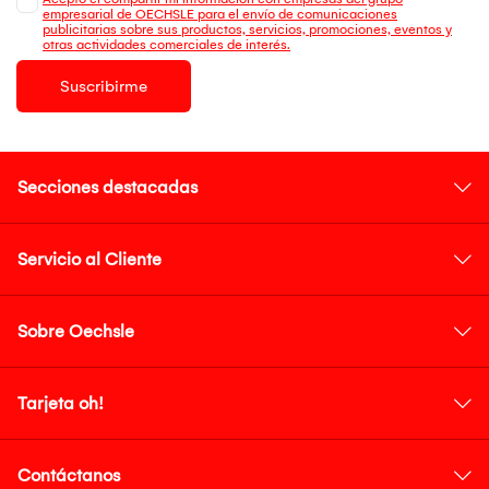
empresarial de OECHSLE para el envío de comunicaciones
publicitarias sobre sus productos, servicios, promociones, eventos y
otras actividades comerciales de interés.
Suscribirme
Secciones destacadas
Servicio al Cliente
Sobre Oechsle
Tarjeta oh!
Contáctanos