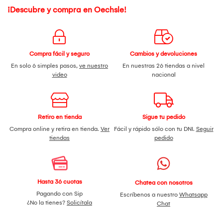
¡Descubre y compra en Oechsle!
Compra fácil y seguro
Cambios y devoluciones
En solo 6 simples pasos,
ve nuestro
En nuestras 26 tiendas a nivel
video
nacional
Retiro en tienda
Sigue tu pedido
Compra online y retira en tienda.
Ver
Fácil y rápido sólo con tu DNI.
Seguir
tiendas
pedido
Hasta 36 cuotas
Chatea con nosotros
Pagando con Sip
Escríbenos a nuestro
Whatsapp
¿No la tienes?
Solicítala
Chat