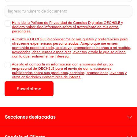
He leído la Política de Privacidad de Canales Digitales OECHSLE y
declaro haber sido informado sobre el tratamiento de mis datos
personales.
Autorizo a OECHSLE a conocer mejor mis gustos y preferencias para
ofrecerme experiencias personalizadas. Acepto que me envien
contenido personalizado, exclusivo, promociones hechas a mi medida,
novedades, descuentos especiales, eventos y todo lo que se alinee
con lo que realmente me interesa.
Acepto el compartir mi información con empresas del grupo
empresarial de OECHSLE para el envío de comunicaciones
publicitarias sobre sus productos, servicios, promociones, eventos y
otras actividades comerciales de interés.
Suscribirme
Secciones destacadas