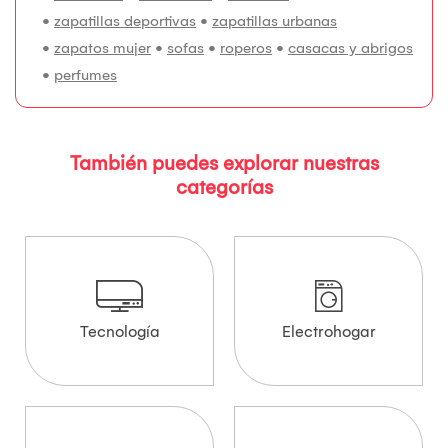
•
zapatillas deportivas
•
zapatillas urbanas
•
zapatos mujer
•
sofas
•
roperos
•
casacas y abrigos
•
perfumes
También puedes explorar nuestras
categorías
Tecnología
Electrohogar