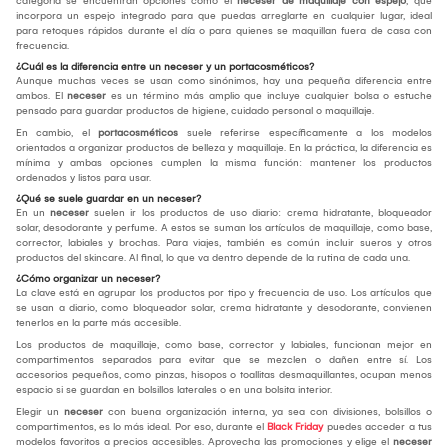
categoría se encuentran opciones como el
neceser de maquillaje con espejo
, que
incorpora un espejo integrado para que puedas arreglarte en cualquier lugar, ideal
para retoques rápidos durante el día o para quienes se maquillan fuera de casa con
frecuencia.
¿Cuál es la diferencia entre un neceser y un portacosméticos?
Aunque muchas veces se usan como sinónimos, hay una pequeña diferencia entre
ambos. El
neceser
es un término más amplio que incluye cualquier bolsa o estuche
pensado para guardar productos de higiene, cuidado personal o maquillaje.
En cambio, el
portacosméticos
suele referirse específicamente a los modelos
orientados a organizar productos de belleza y maquillaje. En la práctica, la diferencia es
mínima y ambas opciones cumplen la misma función: mantener los productos
ordenados y listos para usar.
¿Qué se suele guardar en un neceser?
En un
neceser
suelen ir los productos de uso diario: crema hidratante, bloqueador
solar, desodorante y perfume. A estos se suman los artículos de maquillaje, como base,
corrector, labiales y brochas. Para viajes, también es común incluir sueros y otros
productos del skincare. Al final, lo que va dentro depende de la rutina de cada una.
¿Cómo organizar un neceser?
La clave está en agrupar los productos por tipo y frecuencia de uso. Los artículos que
se usan a diario, como bloqueador solar, crema hidratante y desodorante, convienen
tenerlos en la parte más accesible.
Los productos de maquillaje, como base, corrector y labiales, funcionan mejor en
compartimentos separados para evitar que se mezclen o dañen entre sí. Los
accesorios pequeños, como pinzas, hisopos o toallitas desmaquillantes, ocupan menos
espacio si se guardan en bolsillos laterales o en una bolsita interior.
Elegir un
neceser
con buena organización interna, ya sea con divisiones, bolsillos o
compartimentos, es lo más ideal. Por eso, durante el
Black Friday
puedes acceder a tus
modelos favoritos a precios accesibles. Aprovecha las promociones y elige el
neceser