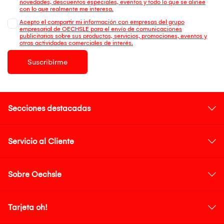
novedades, descuentos especiales, eventos y todo lo que se alinee
con lo que realmente me interesa.
Acepto el compartir mi información con empresas del grupo
empresarial de OECHSLE para el envío de comunicaciones
publicitarias sobre sus productos, servicios, promociones, eventos y
otras actividades comerciales de interés.
Suscribirme
Secciones destacadas
Servicio al Cliente
Sobre Oechsle
Tarjeta oh!