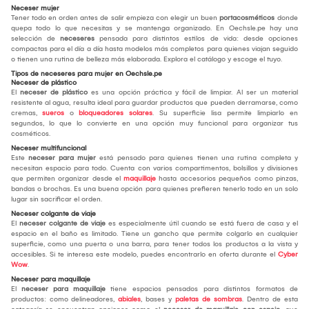
Neceser mujer
Tener todo en orden antes de salir empieza con elegir un buen
portacosméticos
donde
quepa todo lo que necesitas y se mantenga organizado. En Oechsle.pe hay una
selección de
neceseres
pensada para distintos estilos de vida: desde opciones
compactas para el día a día hasta modelos más completos para quienes viajan seguido
o tienen una rutina de belleza más elaborada. Explora el catálogo y escoge el tuyo.
Tipos de neceseres para mujer en Oechsle.pe
Neceser de plástico
El
neceser de plástico
es una opción práctica y fácil de limpiar. Al ser un material
resistente al agua, resulta ideal para guardar productos que pueden derramarse, como
cremas,
sueros
o
bloqueadores solares
. Su superficie lisa permite limpiarlo en
segundos, lo que lo convierte en una opción muy funcional para organizar tus
cosméticos.
Neceser multifuncional
Este
neceser para mujer
está pensado para quienes tienen una rutina completa y
necesitan espacio para todo. Cuenta con varios compartimentos, bolsillos y divisiones
que permiten organizar desde el
maquillaje
hasta accesorios pequeños como pinzas,
bandas o brochas. Es una buena opción para quienes prefieren tenerlo todo en un solo
lugar sin sacrificar el orden.
Neceser colgante de viaje
El
neceser colgante de viaje
es especialmente útil cuando se está fuera de casa y el
espacio en el baño es limitado. Tiene un gancho que permite colgarlo en cualquier
superficie, como una puerta o una barra, para tener todos los productos a la vista y
accesibles. Si te interesa este modelo, puedes encontrarlo en oferta durante el
Cyber
Wow
.
Neceser para maquillaje
El
neceser para maquillaje
tiene espacios pensados para distintos formatos de
productos: como delineadores,
abiales
, bases y
paletas de sombras
. Dentro de esta