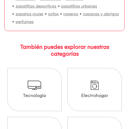
•
zapatillas deportivas
•
zapatillas urbanas
•
zapatos mujer
•
sofas
•
roperos
•
casacas y abrigos
•
perfumes
También puedes explorar nuestras
categorías
Tecnología
Electrohogar