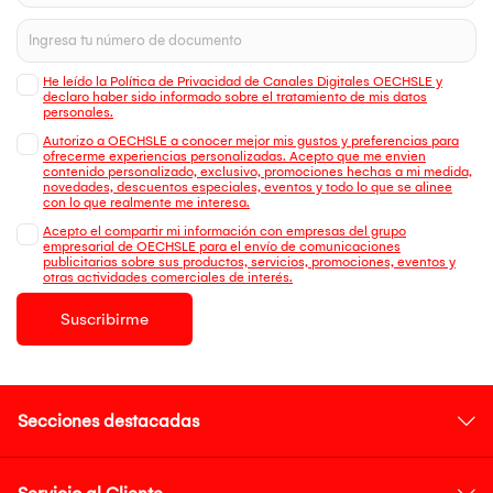
He leído la Política de Privacidad de Canales Digitales OECHSLE y
declaro haber sido informado sobre el tratamiento de mis datos
personales.
Autorizo a OECHSLE a conocer mejor mis gustos y preferencias para
ofrecerme experiencias personalizadas. Acepto que me envien
contenido personalizado, exclusivo, promociones hechas a mi medida,
novedades, descuentos especiales, eventos y todo lo que se alinee
con lo que realmente me interesa.
Acepto el compartir mi información con empresas del grupo
empresarial de OECHSLE para el envío de comunicaciones
publicitarias sobre sus productos, servicios, promociones, eventos y
otras actividades comerciales de interés.
Suscribirme
Secciones destacadas