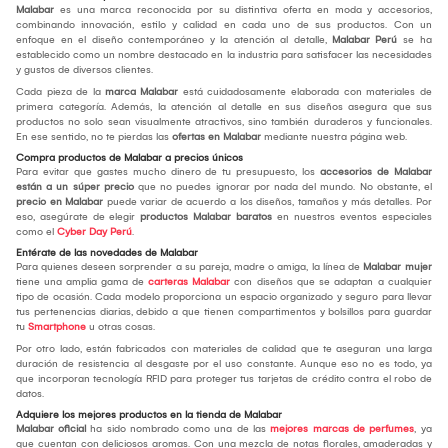
Malabar
es una marca reconocida por su distintiva oferta en moda y accesorios,
combinando innovación, estilo y calidad en cada uno de sus productos. Con un
enfoque en el diseño contemporáneo y la atención al detalle,
Malabar Perú
se ha
establecido como un nombre destacado en la industria para satisfacer las necesidades
y gustos de diversos clientes.
Cada pieza de la
marca Malabar
está cuidadosamente elaborada con materiales de
primera categoría. Además, la atención al detalle en sus diseños asegura que sus
productos no solo sean visualmente atractivos, sino también duraderos y funcionales.
En ese sentido, no te pierdas las
ofertas en Malabar
mediante nuestra página web.
Compra productos de Malabar a precios únicos
Para evitar que gastes mucho dinero de tu presupuesto, los
accesorios de Malabar
están a un súper precio
que no puedes ignorar por nada del mundo. No obstante, el
precio en Malabar
puede variar de acuerdo a los diseños, tamaños y más detalles. Por
eso, asegúrate de elegir
productos Malabar baratos
en nuestros eventos especiales
como el
Cyber Day Perú
.
Entérate de las novedades de Malabar
Para quienes deseen sorprender a su pareja, madre o amiga, la línea de
Malabar mujer
tiene una amplia gama de
carteras Malabar
con diseños que se adaptan a cualquier
tipo de ocasión. Cada modelo proporciona un espacio organizado y seguro para llevar
tus pertenencias diarias, debido a que tienen compartimentos y bolsillos para guardar
tu
Smartphone
u otras cosas.
Por otro lado, están fabricados con materiales de calidad que te aseguran una larga
duración de resistencia al desgaste por el uso constante. Aunque eso no es todo, ya
que incorporan tecnología RFID para proteger tus tarjetas de crédito contra el robo de
datos.
Adquiere los mejores productos en la tienda de Malabar
Malabar oficial
ha sido nombrado como una de las
mejores marcas de perfumes
, ya
que cuentan con deliciosos aromas. Con una mezcla de notas florales, amaderadas y