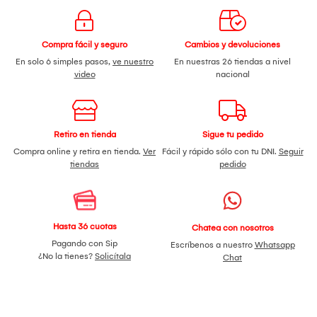
Compra fácil y seguro
Cambios y devoluciones
En solo 6 simples pasos,
ve nuestro
En nuestras 26 tiendas a nivel
video
nacional
Retiro en tienda
Sigue tu pedido
Compra online y retira en tienda.
Ver
Fácil y rápido sólo con tu DNI.
Seguir
tiendas
pedido
Hasta 36 cuotas
Chatea con nosotros
Pagando con Sip
Escríbenos a nuestro
Whatsapp
¿No la tienes?
Solicítala
Chat