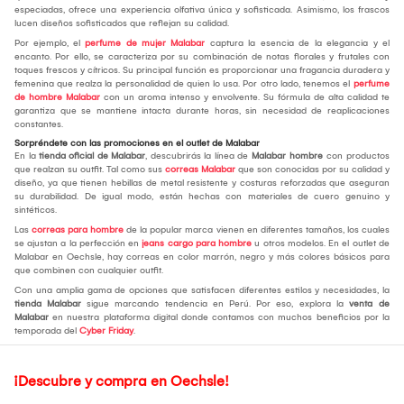
especiadas, ofrece una experiencia olfativa única y sofisticada. Asimismo, los frascos
lucen diseños sofisticados que reflejan su calidad.
Por ejemplo, el
perfume de mujer Malabar
captura la esencia de la elegancia y el
encanto. Por ello, se caracteriza por su combinación de notas florales y frutales con
toques frescos y cítricos. Su principal función es proporcionar una fragancia duradera y
femenina que realza la personalidad de quien lo usa. Por otro lado, tenemos el
perfume
de hombre Malabar
con un aroma intenso y envolvente. Su fórmula de alta calidad te
garantiza que se mantiene intacta durante horas, sin necesidad de reaplicaciones
constantes.
Sorpréndete con las promociones en el outlet de Malabar
En la
tienda oficial de Malabar
, descubrirás la línea de
Malabar hombre
con productos
que realzan su outfit. Tal como sus
correas Malabar
que son conocidas por su calidad y
diseño, ya que tienen hebillas de metal resistente y costuras reforzadas que aseguran
su durabilidad. De igual modo, están hechas con materiales de cuero genuino y
sintéticos.
Las
correas para hombre
de la popular marca vienen en diferentes tamaños, los cuales
se ajustan a la perfección en
jeans cargo para hombre
u otros modelos. En el outlet de
Malabar en Oechsle, hay correas en color marrón, negro y más colores básicos para
que combinen con cualquier outfit.
Con una amplia gama de opciones que satisfacen diferentes estilos y necesidades, la
tienda Malabar
sigue marcando tendencia en Perú. Por eso, explora la
venta de
Malabar
en nuestra plataforma digital donde contamos con muchos beneficios por la
temporada del
Cyber Friday
.
¡Descubre y compra en Oechsle!