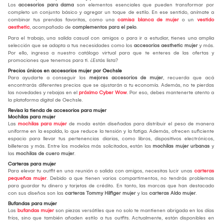
Los
accesorios para dama
son elementos esenciales que pueden transformar por
completo un conjunto básico y agregar un toque de estilo. En ese sentido, anímate a
combinar tus prendas favoritas, como una
camisa blanca de mujer
o un
vestido
aesthetic
, acompañado de
complementos para el pelo
.
Para el trabajo, una salida casual con amigos o para ir a estudiar, tienes una amplia
selección que se adapta a tus necesidades como los
accesorios aesthetic mujer
y más.
Por ello, ingresa a nuestro catálogo virtual para que te enteres de las ofertas y
promociones que tenemos para ti. ¿Estás lista?
Precios únicos en accesorios mujer por Oechsle
Para ayudarte a conseguir los
mejores accesorios de mujer
, recuerda que acá
encontrarás diferentes precios que se ajustarán a tu economía. Además, no te pierdas
las novedades y rebajas en el
próximo Cyber Wow
. Por eso, debes mantenerte atento a
la plataforma digital de Oechsle.
Revisa la tienda de accesorios para mujer
Mochilas para mujer
Las
mochilas para mujer
de moda están diseñadas para distribuir el peso de manera
uniforme en la espalda, lo que reduce la tensión y la fatiga. Además, ofrecen suficiente
espacio para llevar tus pertenencias diarias, como libros, dispositivos electrónicos,
billeteras y más. Entre los modelos más solicitados, están las
mochilas mujer urbanas
y
las
mochilas de cuero mujer
.
Carteras para mujer
Para elevar tu outfit en una reunión o salida con amigos, necesitas lucir unas
carteras
pequeñas mujer
. Debido a que tienen varios compartimentos, no tendrás problemas
para guardar tu dinero y tarjetas de crédito. En tanto, las marcas que han destacado
con sus diseños son las
carteras Tommy Hilfiger mujer
y las
carteras Aldo mujer
.
Bufandas para mujer
Las
bufandas mujer
son piezas versátiles que no solo te mantienen abrigada en los días
fríos, sino que también añaden estilo a tus outfits. Actualmente, están disponibles en