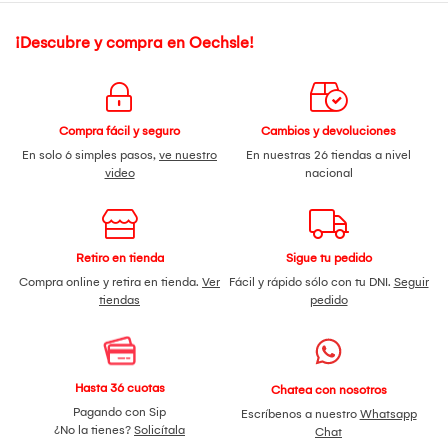
¡Descubre y compra en Oechsle!
Compra fácil y seguro
Cambios y devoluciones
En solo 6 simples pasos,
ve nuestro
En nuestras 26 tiendas a nivel
video
nacional
Retiro en tienda
Sigue tu pedido
Compra online y retira en tienda.
Ver
Fácil y rápido sólo con tu DNI.
Seguir
tiendas
pedido
Hasta 36 cuotas
Chatea con nosotros
Pagando con Sip
Escríbenos a nuestro
Whatsapp
¿No la tienes?
Solicítala
Chat