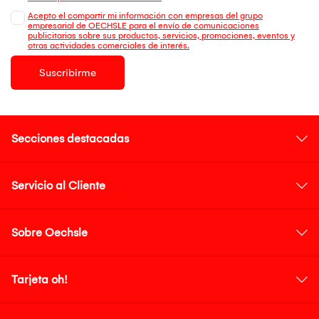
Acepto el compartir mi información con empresas del grupo
empresarial de OECHSLE para el envío de comunicaciones
publicitarias sobre sus productos, servicios, promociones, eventos y
otras actividades comerciales de interés.
Suscribirme
Secciones destacadas
Servicio al Cliente
Sobre Oechsle
Tarjeta oh!