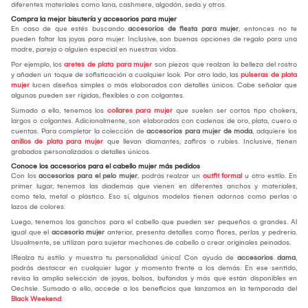
diferentes materiales como lana, cashmere, algodón, seda y otros.
Compra la mejor bisutería y accesorios para mujer
En caso de que estés buscando
accesorios de fiesta para mujer
, entonces no te
pueden faltar las joyas para mujer. Inclusive, son buenas opciones de regalo para una
madre, pareja o alguien especial en nuestras vidas.
Por ejemplo, los
aretes de plata para mujer
son piezas que realzan la belleza del rostro
y añaden un toque de sofisticación a cualquier look. Por otro lado, las
pulseras de plata
mujer
lucen diseños simples o más elaborados con detalles únicos. Cabe señalar que
algunas pueden ser rígidas, flexibles o con colgantes.
Sumado a ello, tenemos los
collares para mujer
que suelen ser cortos tipo chokers,
largos o colgantes. Adicionalmente, son elaborados con cadenas de oro, plata, cuero o
cuentas. Para completar la colección de
accesorios para mujer de moda
, adquiere los
anillos de plata para mujer
que llevan diamantes, zafiros o rubíes. Inclusive, tienen
grabados personalizados o detalles únicos.
Conoce los accesorios para el cabello mujer más pedidos
Con los
accesorios para el pelo mujer
, podrás realzar un
outfit formal
u otro estilo. En
primer lugar, tenemos las diademas que vienen en diferentes anchos y materiales,
como tela, metal o plástico. Eso sí, algunos modelos tienen adornos como perlas o
lazos de colores.
Luego, tenemos los ganchos para el cabello que pueden ser pequeños o grandes. Al
igual que el
accesorio mujer
anterior, presenta detalles como flores, perlas y pedrería.
Usualmente, se utilizan para sujetar mechones de cabello o crear originales peinados.
¡Realza tu estilo y muestra tu personalidad única! Con ayuda de
accesorios dama
,
podrás destacar en cualquier lugar y momento frente a los demás. En ese sentido,
revisa la amplia selección de joyas, bolsos, bufandas y más que están disponibles en
Oechsle. Sumado a ello, accede a los beneficios que lanzamos en la temporada del
Black Weekend
.