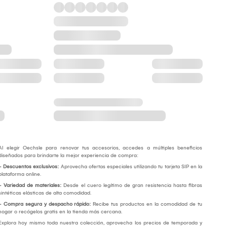
Al elegir Oechsle para renovar tus accesorios, accedes a múltiples beneficios
diseñados para brindarte la mejor experiencia de compra:
- Descuentos exclusivos:
Aprovecha ofertas especiales utilizando tu tarjeta SIP en la
plataforma online.
- Variedad de materiales:
Desde el cuero legítimo de gran resistencia hasta fibras
sintéticas elásticas de alta comodidad.
- Compra segura y despacho rápido:
Recibe tus productos en la comodidad de tu
hogar o recógelos gratis en la tienda más cercana.
Explora hoy mismo toda nuestra colección, aprovecha los precios de temporada y