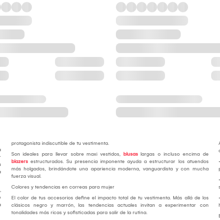
protagonista indiscutible de tu vestimenta.
a
Son ideales para llevar sobre maxi vestidos,
blusas
largas o incluso encima de
r
blazers
estructurados. Su presencia imponente ayuda a estructurar los atuendos
u
más holgados, brindándote una apariencia moderna, vanguardista y con mucha
a
fuerza visual.
Colores y tendencias en correas para mujer
,
e
El color de tus accesorios define el impacto total de tu vestimenta. Más allá de los
a
clásicos negro y marrón, las tendencias actuales invitan a experimentar con
tonalidades más ricas y sofisticadas para salir de la rutina.