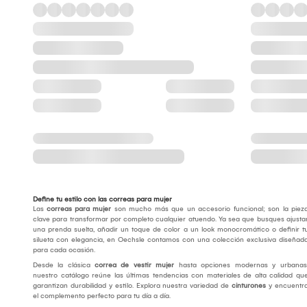
Define tu estilo con las correas para mujer
Las
correas para mujer
son mucho más que un accesorio funcional; son la piez
clave para transformar por completo cualquier atuendo. Ya sea que busques ajusta
una prenda suelta, añadir un toque de color a un look monocromático o definir t
silueta con elegancia, en Oechsle contamos con una colección exclusiva diseñad
para cada ocasión.
Desde la clásica
correa de vestir mujer
hasta opciones modernas y urbanas
nuestro catálogo reúne las últimas tendencias con materiales de alta calidad qu
garantizan durabilidad y estilo. Explora nuestra variedad de
cinturones
y encuentr
el complemento perfecto para tu día a día.