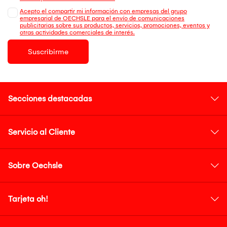
Acepto el compartir mi información con empresas del grupo
empresarial de OECHSLE para el envío de comunicaciones
publicitarias sobre sus productos, servicios, promociones, eventos y
otras actividades comerciales de interés.
Suscribirme
Secciones destacadas
Servicio al Cliente
Sobre Oechsle
Tarjeta oh!