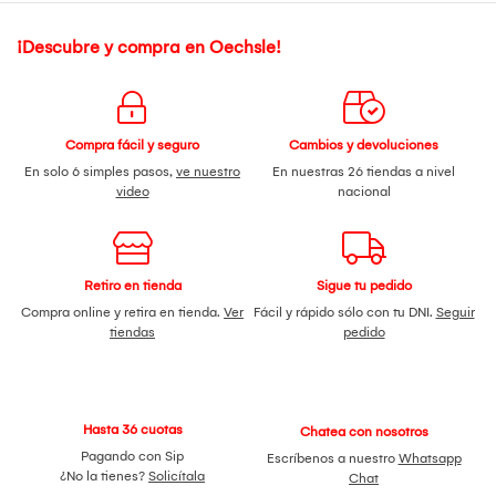
¡Descubre y compra en Oechsle!
Compra fácil y seguro
Cambios y devoluciones
En solo 6 simples pasos,
ve nuestro
En nuestras 26 tiendas a nivel
video
nacional
Retiro en tienda
Sigue tu pedido
Compra online y retira en tienda.
Ver
Fácil y rápido sólo con tu DNI.
Seguir
tiendas
pedido
Hasta 36 cuotas
Chatea con nosotros
Pagando con Sip
Escríbenos a nuestro
Whatsapp
¿No la tienes?
Solicítala
Chat