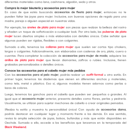
diferentes materiales como lana, cashmere, algodón, seda y otros.
Compra la mejor bisutería y accesorios para mujer
En caso de que estés buscando
accesorios de fiesta para mujer
, entonces no te
pueden faltar las joyas para mujer. Inclusive, son buenas opciones de regalo para una
madre, pareja o alguien especial en nuestras vidas.
Por ejemplo, los
aretes de plata para mujer
son piezas que realzan la belleza del rostro
y añaden un toque de sofisticación a cualquier look. Por otro lado, las
pulseras de plata
mujer
lucen diseños simples o más elaborados con detalles únicos. Cabe señalar que
algunas pueden ser rígidas, flexibles o con colgantes.
Sumado a ello, tenemos los
collares para mujer
que suelen ser cortos tipo chokers,
largos o colgantes. Adicionalmente, son elaborados con cadenas de oro, plata, cuero o
cuentas. Para completar la colección de
accesorios para mujer de moda
, adquiere los
anillos de plata para mujer
que llevan diamantes, zafiros o rubíes. Inclusive, tienen
grabados personalizados o detalles únicos.
Conoce los accesorios para el cabello mujer más pedidos
Con los
accesorios para el pelo mujer
, podrás realzar un
outfit formal
u otro estilo. En
primer lugar, tenemos las diademas que vienen en diferentes anchos y materiales,
como tela, metal o plástico. Eso sí, algunos modelos tienen adornos como perlas o
lazos de colores.
Luego, tenemos los ganchos para el cabello que pueden ser pequeños o grandes. Al
igual que el
accesorio mujer
anterior, presenta detalles como flores, perlas y pedrería.
Usualmente, se utilizan para sujetar mechones de cabello o crear originales peinados.
¡Realza tu estilo y muestra tu personalidad única! Con ayuda de
accesorios dama
,
podrás destacar en cualquier lugar y momento frente a los demás. En ese sentido,
revisa la amplia selección de joyas, bolsos, bufandas y más que están disponibles en
Oechsle. Sumado a ello, accede a los beneficios que lanzamos en la temporada del
Black Weekend
.