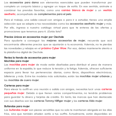
Los
accesorios para dama
son elementos esenciales que pueden transformar por
completo un conjunto básico y agregar un toque de estilo. En ese sentido, anímate a
combinar tus prendas favoritas, como una
camisa blanca de mujer
o un
vestido
aesthetic
, acompañado de
complementos para el pelo
.
Para el trabajo, una salida casual con amigos o para ir a estudiar, tienes una amplia
selección que se adapta a tus necesidades como los
accesorios aesthetic mujer
y más.
Por ello, ingresa a nuestro catálogo virtual para que te enteres de las ofertas y
promociones que tenemos para ti. ¿Estás lista?
Precios únicos en accesorios mujer por Oechsle
Para ayudarte a conseguir los
mejores accesorios de mujer
, recuerda que acá
encontrarás diferentes precios que se ajustarán a tu economía. Además, no te pierdas
las novedades y rebajas en el
próximo Cyber Wow
. Por eso, debes mantenerte atento a
la plataforma digital de Oechsle.
Revisa la tienda de accesorios para mujer
Mochilas para mujer
Las
mochilas para mujer
de moda están diseñadas para distribuir el peso de manera
uniforme en la espalda, lo que reduce la tensión y la fatiga. Además, ofrecen suficiente
espacio para llevar tus pertenencias diarias, como libros, dispositivos electrónicos,
billeteras y más. Entre los modelos más solicitados, están las
mochilas mujer urbanas
y
las
mochilas de cuero mujer
.
Carteras para mujer
Para elevar tu outfit en una reunión o salida con amigos, necesitas lucir unas
carteras
pequeñas mujer
. Debido a que tienen varios compartimentos, no tendrás problemas
para guardar tu dinero y tarjetas de crédito. En tanto, las marcas que han destacado
con sus diseños son las
carteras Tommy Hilfiger mujer
y las
carteras Aldo mujer
.
Bufandas para mujer
Las
bufandas mujer
son piezas versátiles que no solo te mantienen abrigada en los días
fríos, sino que también añaden estilo a tus outfits. Actualmente, están disponibles en