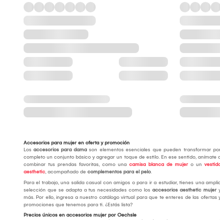
Accesorios para mujer en oferta y promoción
Los
accesorios para dama
son elementos esenciales que pueden transformar po
completo un conjunto básico y agregar un toque de estilo. En ese sentido, anímate 
combinar tus prendas favoritas, como una
camisa blanca de mujer
o un
vestid
aesthetic
, acompañado de
complementos para el pelo
.
Para el trabajo, una salida casual con amigos o para ir a estudiar, tienes una ampli
selección que se adapta a tus necesidades como los
accesorios aesthetic mujer
más. Por ello, ingresa a nuestro catálogo virtual para que te enteres de las ofertas 
promociones que tenemos para ti. ¿Estás lista?
Precios únicos en accesorios mujer por Oechsle