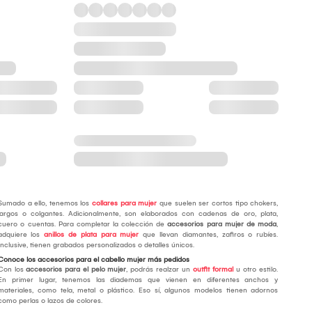
Sumado a ello, tenemos los
collares para mujer
que suelen ser cortos tipo chokers,
largos o colgantes. Adicionalmente, son elaborados con cadenas de oro, plata,
cuero o cuentas. Para completar la colección de
accesorios para mujer de moda
,
adquiere los
anillos de plata para mujer
que llevan diamantes, zafiros o rubíes.
Inclusive, tienen grabados personalizados o detalles únicos.
Conoce los accesorios para el cabello mujer más pedidos
Con los
accesorios para el pelo mujer
, podrás realzar un
outfit formal
u otro estilo.
En primer lugar, tenemos las diademas que vienen en diferentes anchos y
materiales, como tela, metal o plástico. Eso sí, algunos modelos tienen adornos
como perlas o lazos de colores.