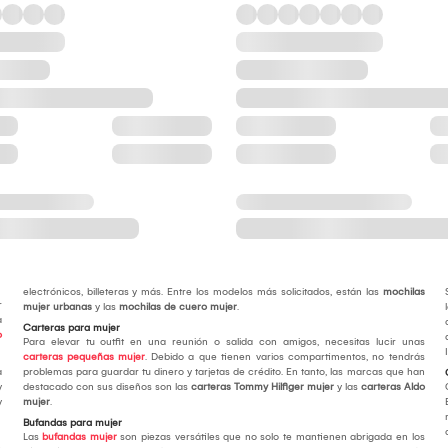
electrónicos, billeteras y más. Entre los modelos más solicitados, están las
mochilas
r
mujer urbanas
y las
mochilas de cuero mujer
.
a
Carteras para mujer
o
Para elevar tu outfit en una reunión o salida con amigos, necesitas lucir unas
carteras pequeñas mujer
. Debido a que tienen varios compartimentos, no tendrás
a
problemas para guardar tu dinero y tarjetas de crédito. En tanto, las marcas que han
y
destacado con sus diseños son las
carteras Tommy Hilfiger mujer
y las
carteras Aldo
y
mujer
.
Bufandas para mujer
Las
bufandas mujer
son piezas versátiles que no solo te mantienen abrigada en los