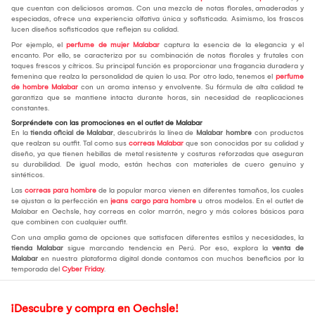
que cuentan con deliciosos aromas. Con una mezcla de notas florales, amaderadas y
especiadas, ofrece una experiencia olfativa única y sofisticada. Asimismo, los frascos
lucen diseños sofisticados que reflejan su calidad.
Por ejemplo, el
perfume de mujer Malabar
captura la esencia de la elegancia y el
encanto. Por ello, se caracteriza por su combinación de notas florales y frutales con
toques frescos y cítricos. Su principal función es proporcionar una fragancia duradera y
femenina que realza la personalidad de quien lo usa. Por otro lado, tenemos el
perfume
de hombre Malabar
con un aroma intenso y envolvente. Su fórmula de alta calidad te
garantiza que se mantiene intacta durante horas, sin necesidad de reaplicaciones
constantes.
Sorpréndete con las promociones en el outlet de Malabar
En la
tienda oficial de Malabar
, descubrirás la línea de
Malabar hombre
con productos
que realzan su outfit. Tal como sus
correas Malabar
que son conocidas por su calidad y
diseño, ya que tienen hebillas de metal resistente y costuras reforzadas que aseguran
su durabilidad. De igual modo, están hechas con materiales de cuero genuino y
sintéticos.
Las
correas para hombre
de la popular marca vienen en diferentes tamaños, los cuales
se ajustan a la perfección en
jeans cargo para hombre
u otros modelos. En el outlet de
Malabar en Oechsle, hay correas en color marrón, negro y más colores básicos para
que combinen con cualquier outfit.
Con una amplia gama de opciones que satisfacen diferentes estilos y necesidades, la
tienda Malabar
sigue marcando tendencia en Perú. Por eso, explora la
venta de
Malabar
en nuestra plataforma digital donde contamos con muchos beneficios por la
temporada del
Cyber Friday
.
¡Descubre y compra en Oechsle!