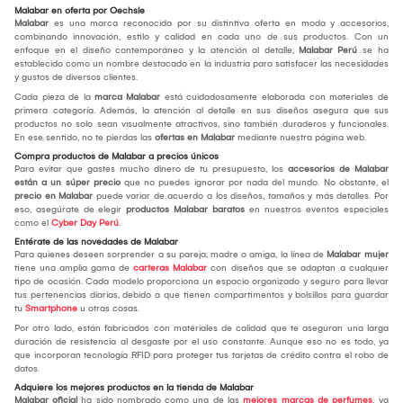
Malabar en oferta por Oechsle
Malabar
es una marca reconocida por su distintiva oferta en moda y accesorios,
combinando innovación, estilo y calidad en cada uno de sus productos. Con un
enfoque en el diseño contemporáneo y la atención al detalle,
Malabar Perú
se ha
establecido como un nombre destacado en la industria para satisfacer las necesidades
y gustos de diversos clientes.
Cada pieza de la
marca Malabar
está cuidadosamente elaborada con materiales de
primera categoría. Además, la atención al detalle en sus diseños asegura que sus
productos no solo sean visualmente atractivos, sino también duraderos y funcionales.
En ese sentido, no te pierdas las
ofertas en Malabar
mediante nuestra página web.
Compra productos de Malabar a precios únicos
Para evitar que gastes mucho dinero de tu presupuesto, los
accesorios de Malabar
están a un súper precio
que no puedes ignorar por nada del mundo. No obstante, el
precio en Malabar
puede variar de acuerdo a los diseños, tamaños y más detalles. Por
eso, asegúrate de elegir
productos Malabar baratos
en nuestros eventos especiales
como el
Cyber Day Perú
.
Entérate de las novedades de Malabar
Para quienes deseen sorprender a su pareja, madre o amiga, la línea de
Malabar mujer
tiene una amplia gama de
carteras Malabar
con diseños que se adaptan a cualquier
tipo de ocasión. Cada modelo proporciona un espacio organizado y seguro para llevar
tus pertenencias diarias, debido a que tienen compartimentos y bolsillos para guardar
tu
Smartphone
u otras cosas.
Por otro lado, están fabricados con materiales de calidad que te aseguran una larga
duración de resistencia al desgaste por el uso constante. Aunque eso no es todo, ya
que incorporan tecnología RFID para proteger tus tarjetas de crédito contra el robo de
datos.
Adquiere los mejores productos en la tienda de Malabar
Malabar oficial
ha sido nombrado como una de las
mejores marcas de perfumes
, ya