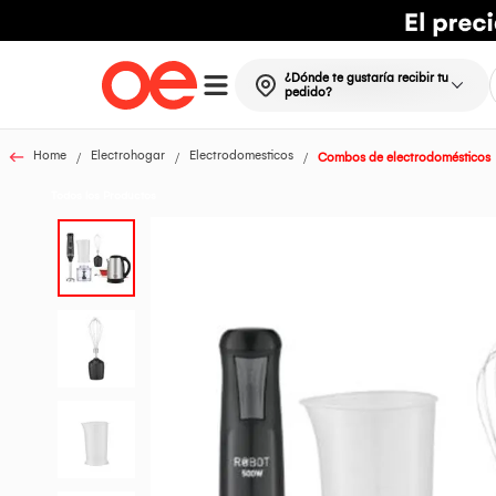
¿Dónde te gustaría recibir tu
pedido?
Home
Electrohogar
Electrodomesticos
Combos de electrodomésticos
Todos los Productos