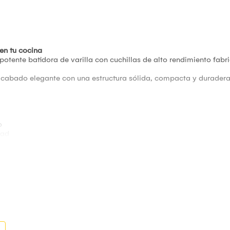
en tu cocina
 potente batidora de varilla con cuchillas de alto rendimiento fab
cabado elegante con una estructura sólida, compacta y durader
o
dad