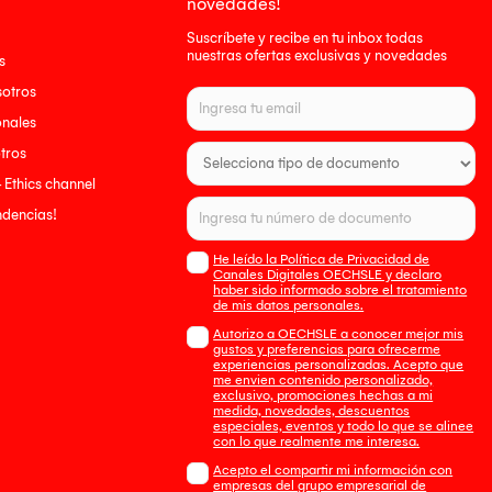
novedades!
Suscríbete y recibe en tu inbox todas
nuestras ofertas exclusivas y novedades
s
sotros
onales
tros
- Ethics channel
endencias!
He leído la Política de Privacidad de
Canales Digitales OECHSLE y declaro
haber sido informado sobre el tratamiento
de mis datos personales.
Autorizo a OECHSLE a conocer mejor mis
gustos y preferencias para ofrecerme
experiencias personalizadas. Acepto que
me envien contenido personalizado,
exclusivo, promociones hechas a mi
medida, novedades, descuentos
especiales, eventos y todo lo que se alinee
con lo que realmente me interesa.
Acepto el compartir mi información con
empresas del grupo empresarial de