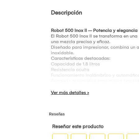
Descripción
Robot 500 Inox II – Potencia y elegancia 
El Robot 500 Inox II se transforma en una
una mezcla precisa y eficaz.
Diseñado para impresionar, combina un a
inoxidable.
Características destacadas:
Capacidad de 1.8 litros
Resistencia oculta
Funcionamiento inalámbrico y automátic
Apagado automático para mayor seguri
Sistema anti-recalentamiento
Acabado profesional en acero inoxidable