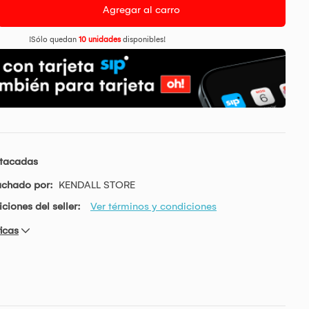
Agregar al carro
¡Sólo quedan
10 unidades
disponibles!
stacadas
achado por:
KENDALL STORE
ciones del seller:
Ver términos y condiciones
icas