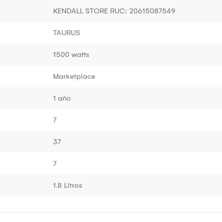
KENDALL STORE RUC: 20615087549
TAURUS
1500 watts
Marketplace
1 año
7
37
7
1.8 Litros