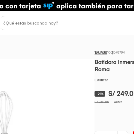
1001678784
TAURUS
Batidora Inmers
Roma
S/ 249.
-29%
S/ 351.00
Antes