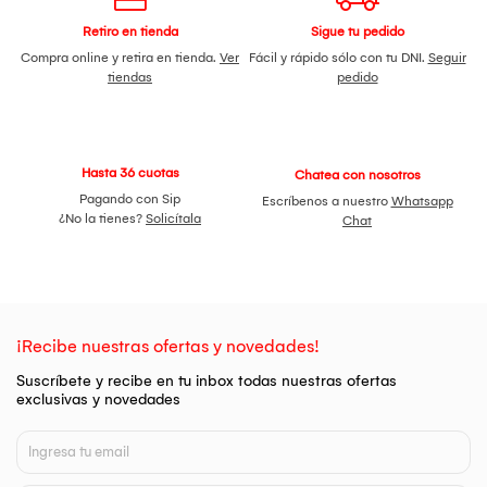
Peso: ligero y cómodo para uso prolongado
Medidas: 17 cm ancho × 20.5 cm alto × 3 cm largo
Retiro en tienda
Sigue tu pedido
Contenido del empaque
Compra online y retira en tienda.
Ver
Fácil y rápido sólo con tu DNI.
Seguir
1 Audífono Bluetooth TRANYOO T-M28
tiendas
pedido
1 Cable USB Tipo C de carga
1 Manual de usuario
Hasta 36 cuotas
Chatea con nosotros
Pagando con Sip
Escríbenos a nuestro
Whatsapp
¿No la tienes?
Solicítala
Chat
¡Recibe nuestras ofertas y novedades!
Suscríbete y recibe en tu inbox todas nuestras ofertas
exclusivas y novedades