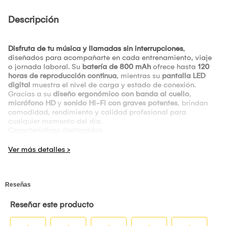
Descripción
Disfruta de tu música y llamadas sin interrupciones
,
diseñados para acompañarte en cada entrenamiento, viaje
o jornada laboral. Su
batería de 800 mAh
ofrece hasta
120
horas de reproducción continua
, mientras su
pantalla LED
digital
muestra el nivel de carga y estado de conexión.
Gracias a su
diseño ergonómico con banda al cuello
,
micrófono HD
y
sonido Hi-Fi con graves potentes
, brindan
comodidad, rendimiento y calidad profesional para
cualquier momento del día.
Características destacadas
Autonomía prolongada: hasta 120 h de música y 500 h en
espera
Pantalla LED digital: muestra batería y estado de conexión
Diseño deportivo con banda flexible y auriculares
magnéticos
Bluetooth 5.3: conexión rápida y estable hasta 10 m
Ranura TF: reproduce música sin necesidad de Bluetooth
Sonido Hi-Fi con graves potentes (50 Hz – 20 kHz)
Micrófono integrado con reducción de ruido para llamadas
nítidas