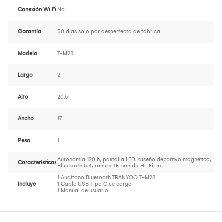
Conexión Wi Fi
No
Garantía
30 días solo por desperfecto de fábrica
Modelo
T-M28
Largo
2
Alto
20.5
Ancho
17
Peso
1
Autonomía 120 h, pantalla LED, diseño deportivo magnético,
Características
Bluetooth 5.3, ranura TF, sonido Hi-Fi, m
1 Audífono Bluetooth TRANYOO T-M28
Incluye
1 Cable USB Tipo C de carga
1 Manual de usuario