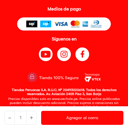
Medios de pago
Síguenos en
Tienda 100% Segura
Tiendas Peruanas S.A. R.U.C. Nº 20493020618. Todos los derechos
reservados. Av. Aviación 2405 Piso 3, San Borja
Precios disponibles solo en www.oechsle.pe. Precios online publicados
pueden incluir descuento adicional. Precios sujetos a variaciones sin
previo aviso. Productos sujetos a disponibilidad de stock
El Oficial de Protección de Datos Personales de Tiendas Peruanas S.A.
identificada con RUC No. 20493020618 es el señor Juan Diego Gavelan
-
+
Agregar al carro
Zegarra identificado con D.N.I. N° 45218133, cuyo correo corporativo de
contacto es
oficial.protecciondedatos@oechsle.pe