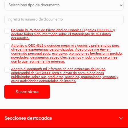
He leído la Política de Privacidad de Canales Digitales OECHSLE y
declaro haber sido informado sobre el tratamiento de mis datos
personales.
Autorizo a OECHSLE a conocer mejor mis gustos y preferencias para
ofrecerme experiencias personalizadas. Acepto que me envien
contenido personalizado, exclusivo, promociones hechas a mi medida,
novedades, descuentos especiales, eventos y todo lo que se alinee
con lo que realmente me interesa.
Acepto el compartir mi información con empresas del grupo
empresarial de OECHSLE para el envío de comunicaciones
publicitarias sobre sus productos, servicios, promociones, eventos y
otras actividades comerciales de interés.
Suscribirme
Secciones destacadas