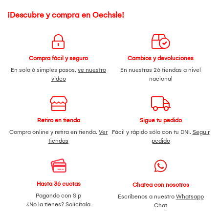
¡Descubre y compra en Oechsle!
Compra fácil y seguro
Cambios y devoluciones
En solo 6 simples pasos,
ve nuestro
En nuestras 26 tiendas a nivel
video
nacional
Retiro en tienda
Sigue tu pedido
Compra online y retira en tienda.
Ver
Fácil y rápido sólo con tu DNI.
Seguir
tiendas
pedido
Hasta 36 cuotas
Chatea con nosotros
Pagando con Sip
Escríbenos a nuestro
Whatsapp
¿No la tienes?
Solicítala
Chat