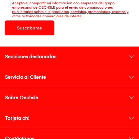
Acepto el compartir mi información con empresas del grupo
empresarial de OECHSLE para el envío de comunicaciones
publicitarias sobre sus productos, servicios, promociones, eventos y
otras actividades comerciales de interés.
Suscribirme
Secciones destacadas
Servicio al Cliente
Sobre Oechsle
Tarjeta oh!
Contáctanos