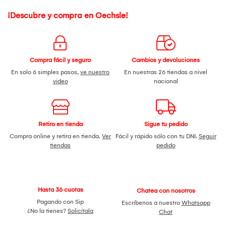
¡Descubre y compra en Oechsle!
Compra fácil y seguro
Cambios y devoluciones
En solo 6 simples pasos,
ve nuestro
En nuestras 26 tiendas a nivel
video
nacional
Retiro en tienda
Sigue tu pedido
Compra online y retira en tienda.
Ver
Fácil y rápido sólo con tu DNI.
Seguir
tiendas
pedido
Hasta 36 cuotas
Chatea con nosotros
Pagando con Sip
Escríbenos a nuestro
Whatsapp
¿No la tienes?
Solicítala
Chat