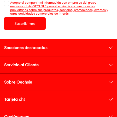
Acepto el compartir mi información con empresas del grupo
empresarial de OECHSLE para el envío de comunicaciones
publicitarias sobre sus productos, servicios, promociones, eventos y
otras actividades comerciales de interés.
Suscribirme
Secciones destacadas
Servicio al Cliente
Sobre Oechsle
Tarjeta oh!
Contáctanos