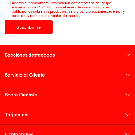
Acepto el compartir mi información con empresas del grupo
empresarial de OECHSLE para el envío de comunicaciones
publicitarias sobre sus productos, servicios, promociones, eventos y
otras actividades comerciales de interés.
Suscribirme
Secciones destacadas
Servicio al Cliente
Sobre Oechsle
Tarjeta oh!
Contáctanos