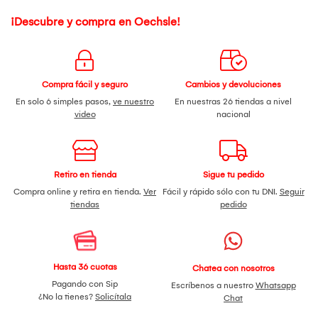
¡Descubre y compra en Oechsle!
Compra fácil y seguro
Cambios y devoluciones
En solo 6 simples pasos,
ve nuestro
En nuestras 26 tiendas a nivel
video
nacional
Retiro en tienda
Sigue tu pedido
Compra online y retira en tienda.
Ver
Fácil y rápido sólo con tu DNI.
Seguir
tiendas
pedido
Hasta 36 cuotas
Chatea con nosotros
Pagando con Sip
Escríbenos a nuestro
Whatsapp
¿No la tienes?
Solicítala
Chat