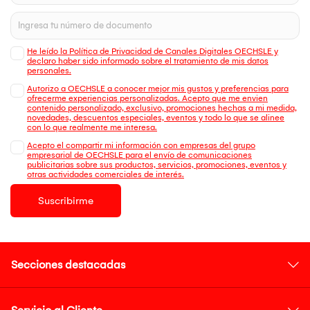
He leído la Política de Privacidad de Canales Digitales OECHSLE y
declaro haber sido informado sobre el tratamiento de mis datos
personales.
Autorizo a OECHSLE a conocer mejor mis gustos y preferencias para
ofrecerme experiencias personalizadas. Acepto que me envien
contenido personalizado, exclusivo, promociones hechas a mi medida,
novedades, descuentos especiales, eventos y todo lo que se alinee
con lo que realmente me interesa.
Acepto el compartir mi información con empresas del grupo
empresarial de OECHSLE para el envío de comunicaciones
publicitarias sobre sus productos, servicios, promociones, eventos y
otras actividades comerciales de interés.
Suscribirme
Secciones destacadas