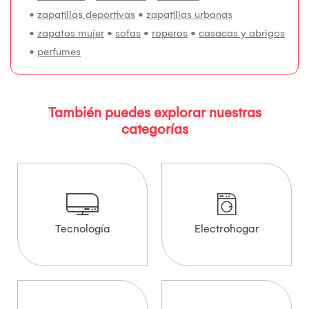
•
zapatillas deportivas
•
zapatillas urbanas
•
zapatos mujer
•
sofas
•
roperos
•
casacas y abrigos
•
perfumes
También puedes explorar nuestras
categorías
Tecnología
Electrohogar