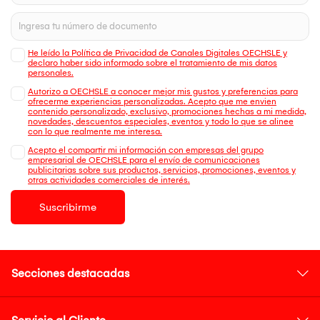
He leído la Política de Privacidad de Canales Digitales OECHSLE y
declaro haber sido informado sobre el tratamiento de mis datos
personales.
Autorizo a OECHSLE a conocer mejor mis gustos y preferencias para
ofrecerme experiencias personalizadas. Acepto que me envien
contenido personalizado, exclusivo, promociones hechas a mi medida,
novedades, descuentos especiales, eventos y todo lo que se alinee
con lo que realmente me interesa.
Acepto el compartir mi información con empresas del grupo
empresarial de OECHSLE para el envío de comunicaciones
publicitarias sobre sus productos, servicios, promociones, eventos y
otras actividades comerciales de interés.
Suscribirme
Secciones destacadas