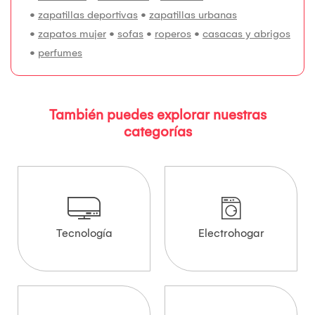
•
zapatillas deportivas
•
zapatillas urbanas
•
zapatos mujer
•
sofas
•
roperos
•
casacas y abrigos
•
perfumes
También puedes explorar nuestras
categorías
Tecnología
Electrohogar