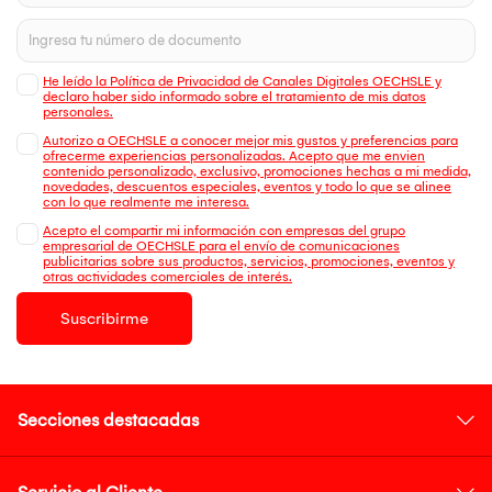
He leído la Política de Privacidad de Canales Digitales OECHSLE y
declaro haber sido informado sobre el tratamiento de mis datos
personales.
Autorizo a OECHSLE a conocer mejor mis gustos y preferencias para
ofrecerme experiencias personalizadas. Acepto que me envien
contenido personalizado, exclusivo, promociones hechas a mi medida,
novedades, descuentos especiales, eventos y todo lo que se alinee
con lo que realmente me interesa.
Acepto el compartir mi información con empresas del grupo
empresarial de OECHSLE para el envío de comunicaciones
publicitarias sobre sus productos, servicios, promociones, eventos y
otras actividades comerciales de interés.
Suscribirme
Secciones destacadas