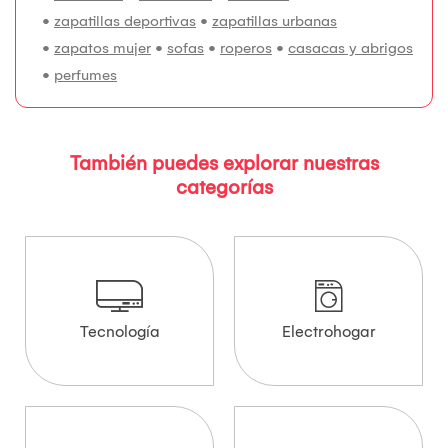
•
zapatillas deportivas
•
zapatillas urbanas
•
zapatos mujer
•
sofas
•
roperos
•
casacas y abrigos
•
perfumes
También puedes explorar nuestras
categorías
Tecnología
Electrohogar