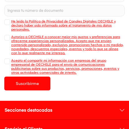
He leído la Política de Privacidad de Canales Digitales OECHSLE y
declaro haber sido informado sobre el tratamiento de mis datos
personales.
Autorizo a OECHSLE a conocer mejor mis gustos y preferencias para
ofrecerme experiencias personalizadas. Acepto que me envien
contenido personalizado, exclusivo, promociones hechas a mi medida,
novedades, descuentos especiales, eventos y todo lo que se alinee
con lo que realmente me interesa.
Acepto el compartir mi información con empresas del grupo
empresarial de OECHSLE para el envío de comunicaciones
publicitarias sobre sus productos, servicios, promociones, eventos y
otras actividades comerciales de interés.
Suscribirme
Secciones destacadas