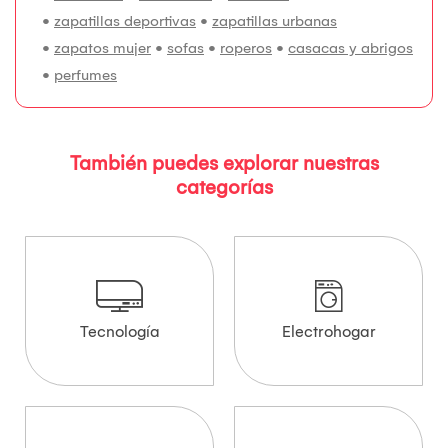
•
zapatillas deportivas
•
zapatillas urbanas
•
zapatos mujer
•
sofas
•
roperos
•
casacas y abrigos
•
perfumes
También puedes explorar nuestras
categorías
Tecnología
Electrohogar