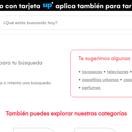
Te sugerimos algunas
 para tu búsqueda
•
lavasecas
•
televisores
•
zapatillas urbanas
•
zap
fía o intenta una búsqueda
•
perfumes
También puedes explorar nuestras categorías