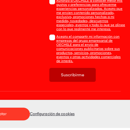
Autorizo a OECHSLE a conocer mejor mis
gustos y preferencias para ofrecerme
experiencias personalizadas. Acepto que
me envien contenido personalizado,
exclusivo, promociones hechas a mi
medida, novedades, descuentos
especiales, eventos y todo lo que se alinee
con lo que realmente me interesa.
Acepto el compartir mi información con
empresas del grupo empresarial de
OECHSLE para el envío de
comunicaciones publicitarias sobre sus
productos, servicios, promociones,
eventos y otras actividades comerciales
de interés.
Suscribirme
Tienda 100% Segura
ptar
Configuración de cookies