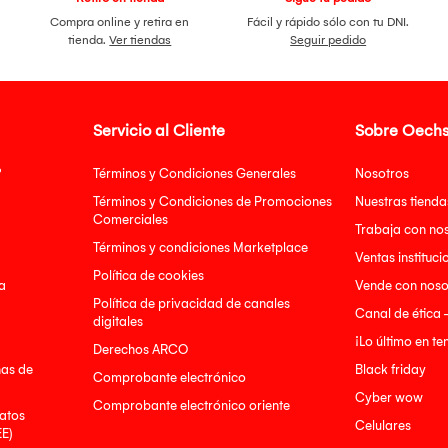
Compra online y retira en
Fácil y rápido sólo con tu DNI.
tienda.
Ver tiendas
Seguir pedido
Servicio al Cliente
Sobre Oechs
?
Términos y Condiciones Generales
Nosotros
Términos y Condiciones de Promociones
Nuestras tienda
Comerciales
Trabaja con no
Términos y condiciones Marketplace
Ventas instituci
Política de cookies
a
Vende con noso
Política de privacidad de canales
Canal de ética 
digitales
¡Lo último en t
Derechos ARCO
nas de
Black friday
Comprobante electrónico
Cyber wow
Comprobante electrónico oriente
atos
Celulares
EE)