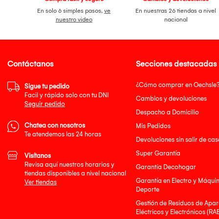
En solo 6 simples pasos,
ve
En nuestras 26 tiendas a nivel
nuestro video
nacional
Contáctanos
Secciones destacadas
¿Cómo comprar en Oechsle
Sigue tu pedido
Facil y rápido solo con tu DNI
Cambios y devoluciones
Seguir pedido
Despacho a Domicilio
Chatea con nosotros
Mis Pedidos
Te atendemos las 24 horas
Devoluciones sin salir de cas
Super Garantía
Visítanos
Revisa aquí nuestros horarios y
Garantía Decohogar
tiendas disponibles a nivel nacional
Garantía en Electro y Máqui
Ver tiendas
Deporte
Gestión de Residuos de Apar
Eléctricos y Electrónicos (RA