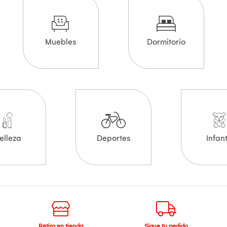
Muebles
Dormitorio
elleza
Deportes
Infant
Retiro en tienda
Sigue tu pedido