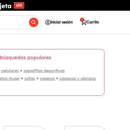
0
Iniciar sesión
Carrito
 búsquedas populares
•
celulares
•
zapatillas deportivas
atos mujer
•
sofas
•
roperos
•
casacas y abrigos