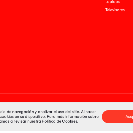
Laptops
Televisores
Medios de pago
a de navegación y analizar el uso del sitio. Al hacer
e cookies en su dispositivo. Para más información sobre
Ace
itamos a revisar nuestra
Política de Cookies
.