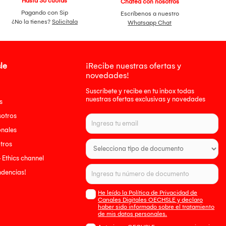
Hasta 36 cuotas
Chatea con nosotros
Pagando con Sip
Escríbenos a nuestro
¿No la tienes?
Solicítala
Whatsapp Chat
le
¡Recibe nuestras ofertas y
novedades!
Suscríbete y recibe en tu inbox todas
nuestras ofertas exclusivas y novedades
s
sotros
onales
tros
- Ethics channel
endencias!
He leído la Política de Privacidad de
Canales Digitales OECHSLE y declaro
haber sido informado sobre el tratamiento
de mis datos personales.