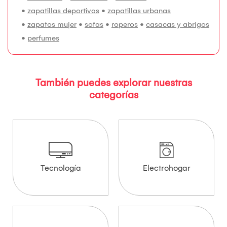
•
zapatillas deportivas
•
zapatillas urbanas
•
zapatos mujer
•
sofas
•
roperos
•
casacas y abrigos
•
perfumes
También puedes explorar nuestras
categorías
Tecnología
Electrohogar