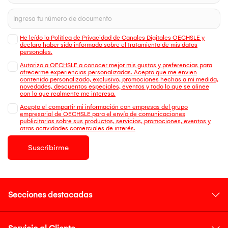
He leído la Política de Privacidad de Canales Digitales OECHSLE y
declaro haber sido informado sobre el tratamiento de mis datos
personales.
Autorizo a OECHSLE a conocer mejor mis gustos y preferencias para
ofrecerme experiencias personalizadas. Acepto que me envien
contenido personalizado, exclusivo, promociones hechas a mi medida,
novedades, descuentos especiales, eventos y todo lo que se alinee
con lo que realmente me interesa.
Acepto el compartir mi información con empresas del grupo
empresarial de OECHSLE para el envío de comunicaciones
publicitarias sobre sus productos, servicios, promociones, eventos y
otras actividades comerciales de interés.
Suscribirme
Secciones destacadas