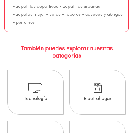
•
zapatillas deportivas
•
zapatillas urbanas
•
zapatos mujer
•
sofas
•
roperos
•
casacas y abrigos
•
perfumes
También puedes explorar nuestras
categorías
Tecnología
Electrohogar