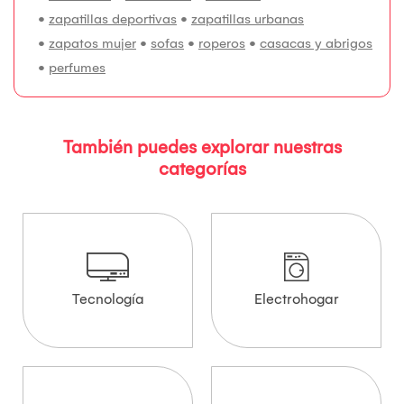
•
zapatillas deportivas
•
zapatillas urbanas
•
zapatos mujer
•
sofas
•
roperos
•
casacas y abrigos
•
perfumes
También puedes explorar nuestras
categorías
Tecnología
Electrohogar