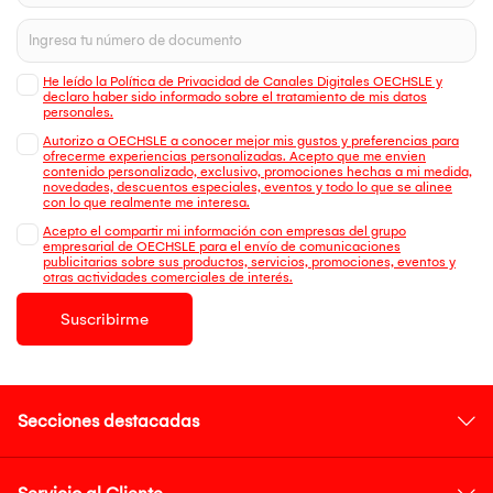
He leído la Política de Privacidad de Canales Digitales OECHSLE y
declaro haber sido informado sobre el tratamiento de mis datos
personales.
Autorizo a OECHSLE a conocer mejor mis gustos y preferencias para
ofrecerme experiencias personalizadas. Acepto que me envien
contenido personalizado, exclusivo, promociones hechas a mi medida,
novedades, descuentos especiales, eventos y todo lo que se alinee
con lo que realmente me interesa.
Acepto el compartir mi información con empresas del grupo
empresarial de OECHSLE para el envío de comunicaciones
publicitarias sobre sus productos, servicios, promociones, eventos y
otras actividades comerciales de interés.
Suscribirme
Secciones destacadas