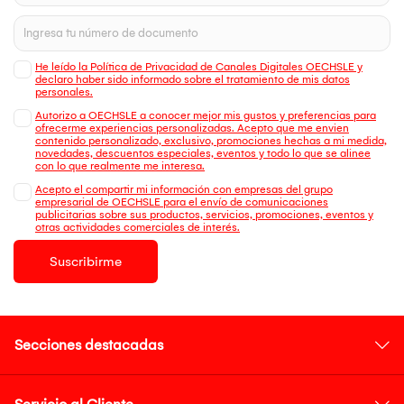
He leído la Política de Privacidad de Canales Digitales OECHSLE y
declaro haber sido informado sobre el tratamiento de mis datos
personales.
Autorizo a OECHSLE a conocer mejor mis gustos y preferencias para
ofrecerme experiencias personalizadas. Acepto que me envien
contenido personalizado, exclusivo, promociones hechas a mi medida,
novedades, descuentos especiales, eventos y todo lo que se alinee
con lo que realmente me interesa.
Acepto el compartir mi información con empresas del grupo
empresarial de OECHSLE para el envío de comunicaciones
publicitarias sobre sus productos, servicios, promociones, eventos y
otras actividades comerciales de interés.
Suscribirme
Secciones destacadas