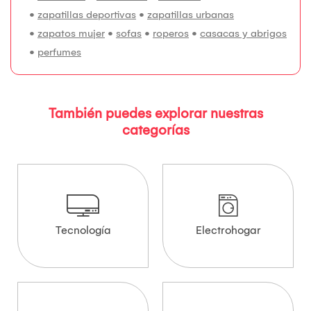
•
zapatillas deportivas
•
zapatillas urbanas
•
zapatos mujer
•
sofas
•
roperos
•
casacas y abrigos
•
perfumes
También puedes explorar nuestras
categorías
Tecnología
Electrohogar