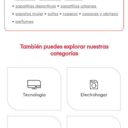
•
zapatillas deportivas
•
zapatillas urbanas
•
zapatos mujer
•
sofas
•
roperos
•
casacas y abrigos
•
perfumes
También puedes explorar nuestras
categorías
Tecnología
Electrohogar