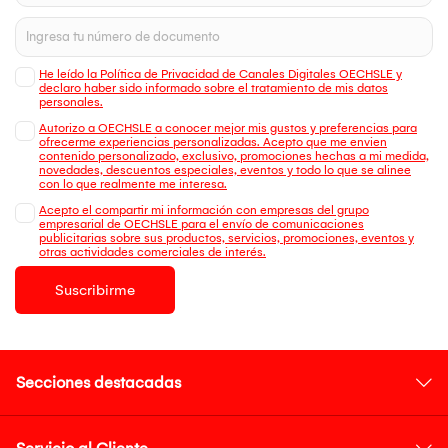
He leído la Política de Privacidad de Canales Digitales OECHSLE y
declaro haber sido informado sobre el tratamiento de mis datos
personales.
Autorizo a OECHSLE a conocer mejor mis gustos y preferencias para
ofrecerme experiencias personalizadas. Acepto que me envien
contenido personalizado, exclusivo, promociones hechas a mi medida,
novedades, descuentos especiales, eventos y todo lo que se alinee
con lo que realmente me interesa.
Acepto el compartir mi información con empresas del grupo
empresarial de OECHSLE para el envío de comunicaciones
publicitarias sobre sus productos, servicios, promociones, eventos y
otras actividades comerciales de interés.
Suscribirme
Secciones destacadas