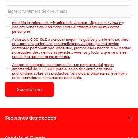
He leído la Política de Privacidad de Canales Digitales OECHSLE y
declaro haber sido informado sobre el tratamiento de mis datos
personales.
Autorizo a OECHSLE a conocer mejor mis gustos y preferencias para
ofrecerme experiencias personalizadas. Acepto que me envien
contenido personalizado, exclusivo, promociones hechas a mi medida,
novedades, descuentos especiales, eventos y todo lo que se alinee
con lo que realmente me interesa.
Acepto el compartir mi información con empresas del grupo
empresarial de OECHSLE para el envío de comunicaciones
publicitarias sobre sus productos, servicios, promociones, eventos y
otras actividades comerciales de interés.
Suscribirme
Secciones destacadas