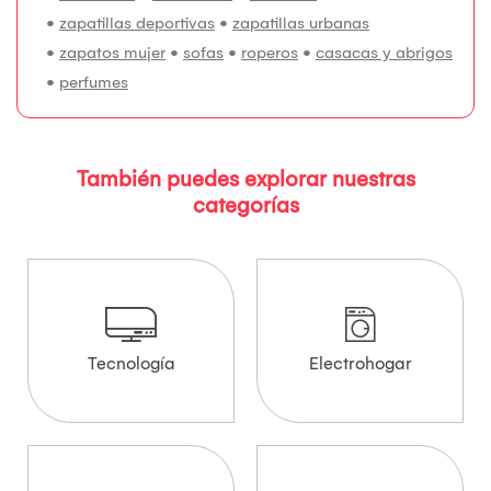
•
zapatillas deportivas
•
zapatillas urbanas
•
zapatos mujer
•
sofas
•
roperos
•
casacas y abrigos
•
perfumes
También puedes explorar nuestras
categorías
Tecnología
Electrohogar