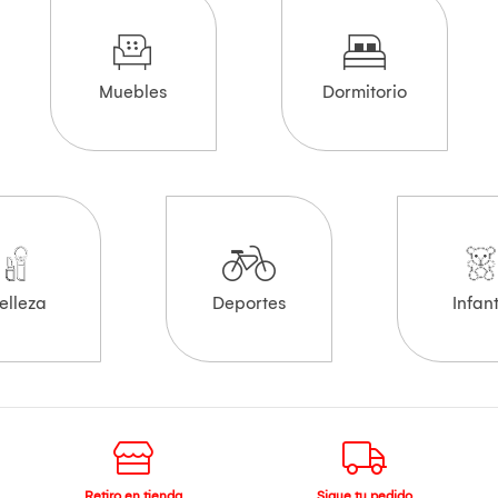
Muebles
Dormitorio
elleza
Deportes
Infant
Retiro en tienda
Sigue tu pedido