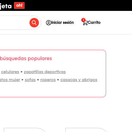
0
Iniciar sesión
Carrito
 búsquedas populares
•
celulares
•
zapatillas deportivas
atos mujer
•
sofas
•
roperos
•
casacas y abrigos