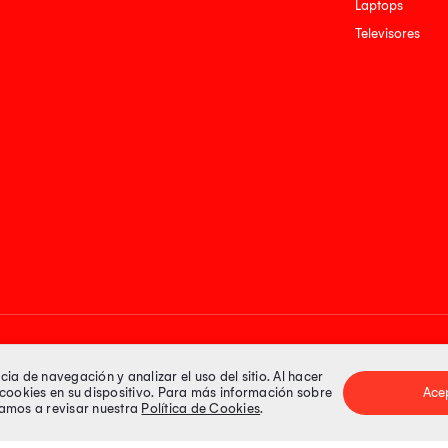
Laptops
Televisores
Medios de pago
a de navegación y analizar el uso del sitio. Al hacer
e cookies en su dispositivo. Para más información sobre
Ace
itamos a revisar nuestra
Política de Cookies
.