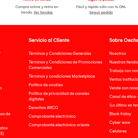
Compra online y retira en
Fácil y rápido sólo con tu DNI.
tienda.
Ver tiendas
Seguir pedido
Servicio al Cliente
Sobre Oechs
?
Términos y Condiciones Generales
Nosotros
Términos y Condiciones de Promociones
Nuestras tienda
Comerciales
Trabaja con no
Términos y condiciones Marketplace
Ventas instituci
Política de cookies
a
Vende con noso
Política de privacidad de canales
Canal de ética 
digitales
¡Lo último en t
Derechos ARCO
nas de
Black friday
Comprobante electrónico
Cyber wow
Comprobante electrónico oriente
atos
Celulares
EE)