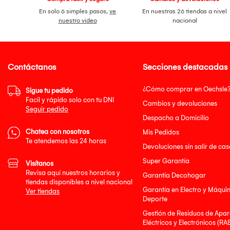
En solo 6 simples pasos,
ve
En nuestras 26 tiendas a nivel
nuestro video
nacional
Contáctanos
Secciones destacadas
¿Cómo comprar en Oechsle
Sigue tu pedido
Facil y rápido solo con tu DNI
Cambios y devoluciones
Seguir pedido
Despacho a Domicilio
Chatea con nosotros
Mis Pedidos
Te atendemos las 24 horas
Devoluciones sin salir de cas
Super Garantía
Visítanos
Revisa aquí nuestros horarios y
Garantía Decohogar
tiendas disponibles a nivel nacional
Garantía en Electro y Máqui
Ver tiendas
Deporte
Gestión de Residuos de Apar
Eléctricos y Electrónicos (RA