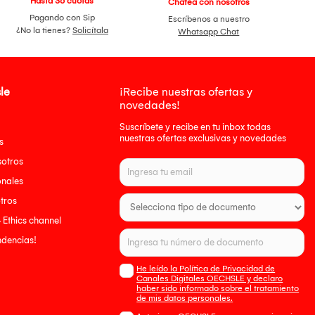
Hasta 36 cuotas
Chatea con nosotros
Pagando con Sip
Escríbenos a nuestro
¿No la tienes?
Solicítala
Whatsapp Chat
le
¡Recibe nuestras ofertas y
novedades!
Suscríbete y recibe en tu inbox todas
nuestras ofertas exclusivas y novedades
s
sotros
onales
tros
- Ethics channel
endencias!
He leído la Política de Privacidad de
Canales Digitales OECHSLE y declaro
haber sido informado sobre el tratamiento
de mis datos personales.