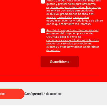
Autorizo a OECHSLE a conocer mejor mis
gustos y preferencias para ofrecerme
experiencias personalizadas. Acepto que
me envien contenido personalizado,
exclusivo, promociones hechas a mi
medida, novedades, descuentos
especiales, eventos y todo lo que se alinee
con lo que realmente me interesa.
Acepto el compartir mi información con
empresas del grupo empresarial de
OECHSLE para el envío de
comunicaciones publicitarias sobre sus
productos, servicios, promociones,
eventos y otras actividades comerciales
de interés.
Suscribirme
Tienda 100% Segura
ptar
Configuración de cookies