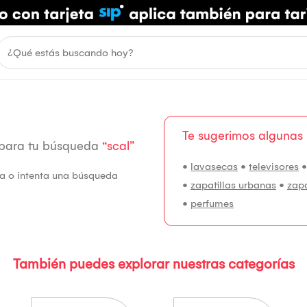
Te sugerimos algunas
 para tu búsqueda
“scal”
•
lavasecas
•
televisores
fía o intenta una búsqueda
•
zapatillas urbanas
•
zap
•
perfumes
También puedes explorar nuestras categorías