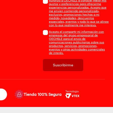
Autorizo a OECHSLE a conocer mejor mis
gustos y preferencias para ofrecerme
experiencias personalizadas. Acepto que
me envien contenido personalizado,
exclusivo, promociones hechas a mi
medida, novedades, descuentos
especiales, eventos y todo lo que se alinee
con lo que realmente me interesa.
Acepto el compartir mi información con
empresas del grupo empresarial de
OECHSLE para el envío de
comunicaciones publicitarias sobre sus
productos, servicios, promociones,
eventos y otras actividades comerciales
de interés.
Suscribirme
Tienda 100% Segura