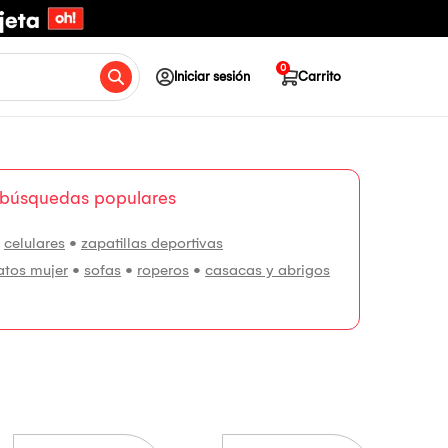
0
Iniciar sesión
Carrito
 búsquedas populares
•
celulares
•
zapatillas deportivas
atos mujer
•
sofas
•
roperos
•
casacas y abrigos