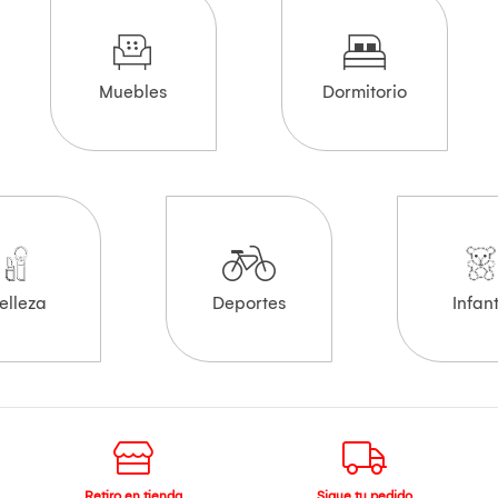
Muebles
Dormitorio
elleza
Deportes
Infant
Retiro en tienda
Sigue tu pedido