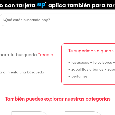
Te sugerimos algunas
 para tu búsqueda
“recojo
•
lavasecas
•
televisores
•
zapatillas urbanas
•
zap
fía o intenta una búsqueda
•
perfumes
También puedes explorar nuestras categorías