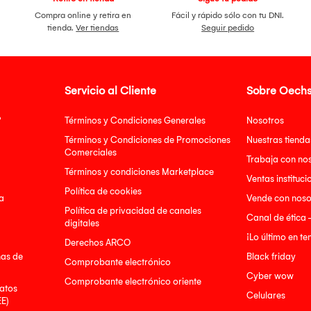
Compra online y retira en
Fácil y rápido sólo con tu DNI.
tienda.
Ver tiendas
Seguir pedido
Servicio al Cliente
Sobre Oechs
?
Términos y Condiciones Generales
Nosotros
Términos y Condiciones de Promociones
Nuestras tienda
Comerciales
Trabaja con no
Términos y condiciones Marketplace
Ventas instituci
Política de cookies
a
Vende con noso
Política de privacidad de canales
Canal de ética 
digitales
¡Lo último en t
Derechos ARCO
nas de
Black friday
Comprobante electrónico
Cyber wow
Comprobante electrónico oriente
atos
Celulares
EE)