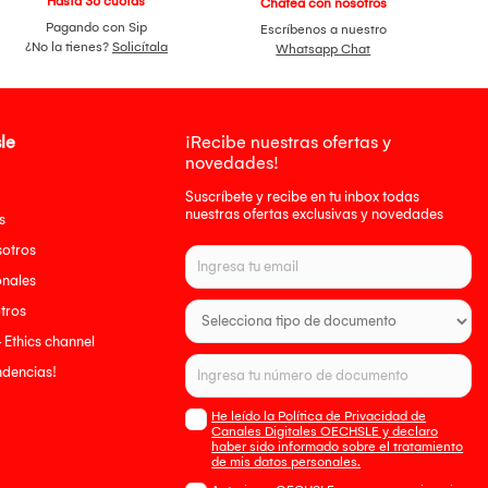
Hasta 36 cuotas
Chatea con nosotros
Pagando con Sip
Escríbenos a nuestro
¿No la tienes?
Solicítala
Whatsapp Chat
le
¡Recibe nuestras ofertas y
novedades!
Suscríbete y recibe en tu inbox todas
nuestras ofertas exclusivas y novedades
s
sotros
onales
tros
- Ethics channel
endencias!
He leído la Política de Privacidad de
Canales Digitales OECHSLE y declaro
haber sido informado sobre el tratamiento
de mis datos personales.