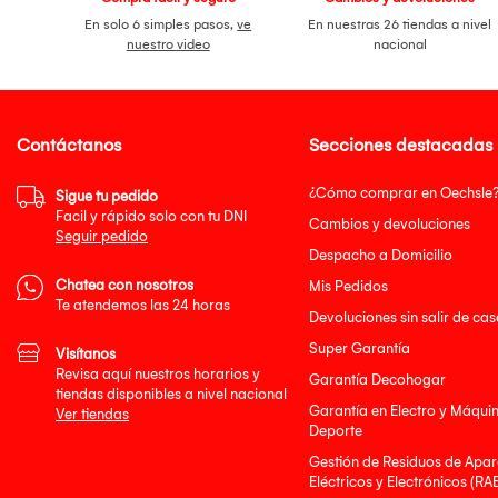
En solo 6 simples pasos,
ve
En nuestras 26 tiendas a nivel
nuestro video
nacional
Contáctanos
Secciones destacadas
¿Cómo comprar en Oechsle
Sigue tu pedido
Facil y rápido solo con tu DNI
Cambios y devoluciones
Seguir pedido
Despacho a Domicilio
Chatea con nosotros
Mis Pedidos
Te atendemos las 24 horas
Devoluciones sin salir de cas
Super Garantía
Visítanos
Revisa aquí nuestros horarios y
Garantía Decohogar
tiendas disponibles a nivel nacional
Garantía en Electro y Máqui
Ver tiendas
Deporte
Gestión de Residuos de Apar
Eléctricos y Electrónicos (RA