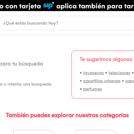
Te sugerimos algunas
 para tu búsqueda
•
lavasecas
•
televisores
•
zapatillas urbanas
•
zap
fía o intenta una búsqueda
•
perfumes
También puedes explorar nuestras categorías