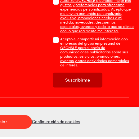
Autorizo a OECHSLE a conocer mejor mis
gustos y preferencias para ofrecerme
experiencias personalizadas. Acepto que
me envien contenido personalizado,
exclusivo, promociones hechas a mi
medida, novedades, descuentos
especiales, eventos y todo lo que se alinee
con lo que realmente me interesa.
Acepto el compartir mi información con
empresas del grupo empresarial de
OECHSLE para el envío de
comunicaciones publicitarias sobre sus
productos, servicios, promociones,
eventos y otras actividades comerciales
de interés.
Suscribirme
Tienda 100% Segura
ptar
Configuración de cookies