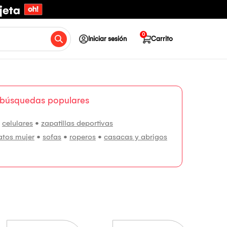
0
Iniciar sesión
Carrito
 búsquedas populares
•
celulares
•
zapatillas deportivas
atos mujer
•
sofas
•
roperos
•
casacas y abrigos