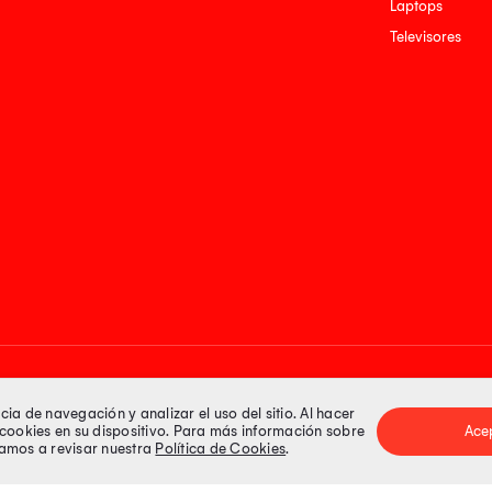
Laptops
Televisores
Medios de pago
a de navegación y analizar el uso del sitio. Al hacer
e cookies en su dispositivo. Para más información sobre
Ace
itamos a revisar nuestra
Política de Cookies
.