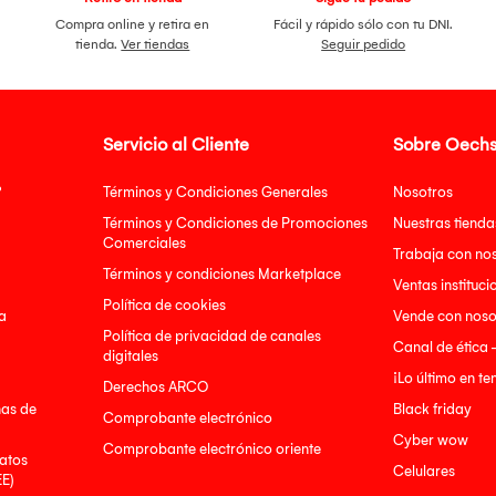
Compra online y retira en
Fácil y rápido sólo con tu DNI.
tienda.
Ver tiendas
Seguir pedido
Servicio al Cliente
Sobre Oechs
?
Términos y Condiciones Generales
Nosotros
Términos y Condiciones de Promociones
Nuestras tienda
Comerciales
Trabaja con no
Términos y condiciones Marketplace
Ventas instituci
Política de cookies
a
Vende con noso
Política de privacidad de canales
Canal de ética 
digitales
¡Lo último en t
Derechos ARCO
nas de
Black friday
Comprobante electrónico
Cyber wow
Comprobante electrónico oriente
atos
Celulares
EE)