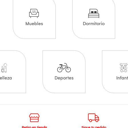
Muebles
Dormitorio
elleza
Deportes
Infant
Retiro en tienda
Sigue tu pedido