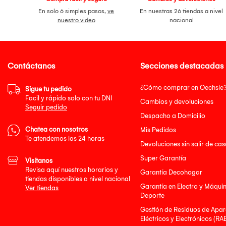
En solo 6 simples pasos,
ve
En nuestras 26 tiendas a nivel
nuestro video
nacional
Contáctanos
Secciones destacadas
¿Cómo comprar en Oechsle
Sigue tu pedido
Facil y rápido solo con tu DNI
Cambios y devoluciones
Seguir pedido
Despacho a Domicilio
Chatea con nosotros
Mis Pedidos
Te atendemos las 24 horas
Devoluciones sin salir de cas
Super Garantía
Visítanos
Revisa aquí nuestros horarios y
Garantía Decohogar
tiendas disponibles a nivel nacional
Garantía en Electro y Máqui
Ver tiendas
Deporte
Gestión de Residuos de Apar
Eléctricos y Electrónicos (RA