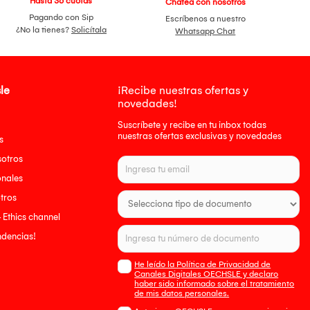
Hasta 36 cuotas
Chatea con nosotros
Pagando con Sip
Escríbenos a nuestro
¿No la tienes?
Solicítala
Whatsapp Chat
le
¡Recibe nuestras ofertas y
novedades!
Suscríbete y recibe en tu inbox todas
nuestras ofertas exclusivas y novedades
s
sotros
onales
tros
- Ethics channel
endencias!
He leído la Política de Privacidad de
Canales Digitales OECHSLE y declaro
haber sido informado sobre el tratamiento
de mis datos personales.