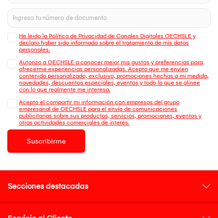
He leído la Política de Privacidad de Canales Digitales OECHSLE y
declaro haber sido informado sobre el tratamiento de mis datos
personales.
Autorizo a OECHSLE a conocer mejor mis gustos y preferencias para
ofrecerme experiencias personalizadas. Acepto que me envien
contenido personalizado, exclusivo, promociones hechas a mi medida,
novedades, descuentos especiales, eventos y todo lo que se alinee
con lo que realmente me interesa.
Acepto el compartir mi información con empresas del grupo
empresarial de OECHSLE para el envío de comunicaciones
publicitarias sobre sus productos, servicios, promociones, eventos y
otras actividades comerciales de interés.
Suscribirme
Secciones destacadas