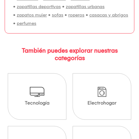
•
zapatillas deportivas
•
zapatillas urbanas
•
zapatos mujer
•
sofas
•
roperos
•
casacas y abrigos
•
perfumes
También puedes explorar nuestras
categorías
Tecnología
Electrohogar