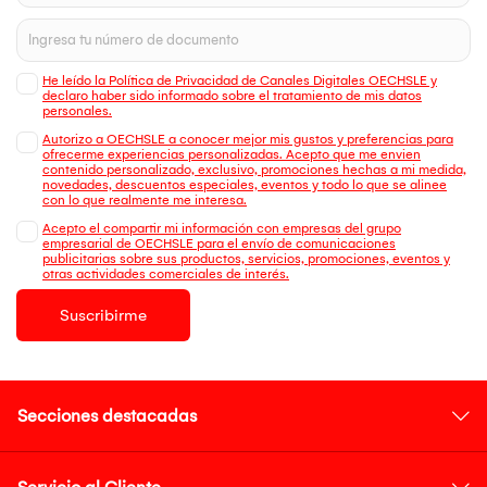
He leído la Política de Privacidad de Canales Digitales OECHSLE y
declaro haber sido informado sobre el tratamiento de mis datos
personales.
Autorizo a OECHSLE a conocer mejor mis gustos y preferencias para
ofrecerme experiencias personalizadas. Acepto que me envien
contenido personalizado, exclusivo, promociones hechas a mi medida,
novedades, descuentos especiales, eventos y todo lo que se alinee
con lo que realmente me interesa.
Acepto el compartir mi información con empresas del grupo
empresarial de OECHSLE para el envío de comunicaciones
publicitarias sobre sus productos, servicios, promociones, eventos y
otras actividades comerciales de interés.
Suscribirme
Secciones destacadas