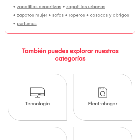
•
zapatillas deportivas
•
zapatillas urbanas
•
zapatos mujer
•
sofas
•
roperos
•
casacas y abrigos
•
perfumes
También puedes explorar nuestras
categorías
Tecnología
Electrohogar