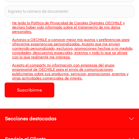
He leído la Política de Privacidad de Canales Digitales OECHSLE y
declaro haber sido informado sobre el tratamiento de mis datos
personales.
Autorizo a OECHSLE a conocer mejor mis gustos y preferencias para
ofrecerme experiencias personalizadas. Acepto que me envien
contenido personalizado, exclusivo, promociones hechas a mi medida,
novedades, descuentos especiales, eventos y todo lo que se alinee
con lo que realmente me interesa.
Acepto el compartir mi información con empresas del grupo
empresarial de OECHSLE para el envío de comunicaciones
publicitarias sobre sus productos, servicios, promociones, eventos y
otras actividades comerciales de interés.
Suscribirme
Secciones destacadas