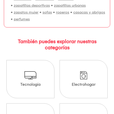
•
zapatillas deportivas
•
zapatillas urbanas
•
zapatos mujer
•
sofas
•
roperos
•
casacas y abrigos
•
perfumes
También puedes explorar nuestras
categorías
Tecnología
Electrohogar