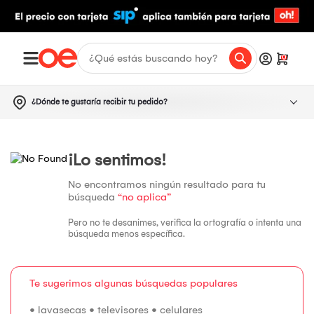
0
¿Dónde te gustaría recibir tu pedido?
¡Lo sentimos!
No encontramos ningún resultado para tu
búsqueda
“no aplica”
Pero no te desanimes, verifica la ortografía o intenta una
búsqueda menos específica.
Te sugerimos algunas búsquedas populares
•
lavasecas
•
televisores
•
celulares