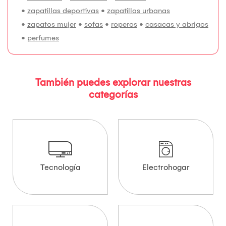
•
zapatillas deportivas
•
zapatillas urbanas
•
zapatos mujer
•
sofas
•
roperos
•
casacas y abrigos
•
perfumes
También puedes explorar nuestras
categorías
Tecnología
Electrohogar