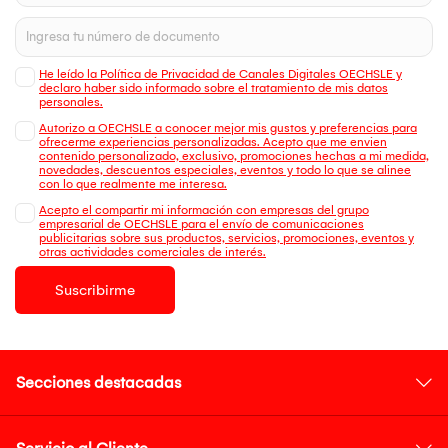
He leído la Política de Privacidad de Canales Digitales OECHSLE y
declaro haber sido informado sobre el tratamiento de mis datos
personales.
Autorizo a OECHSLE a conocer mejor mis gustos y preferencias para
ofrecerme experiencias personalizadas. Acepto que me envien
contenido personalizado, exclusivo, promociones hechas a mi medida,
novedades, descuentos especiales, eventos y todo lo que se alinee
con lo que realmente me interesa.
Acepto el compartir mi información con empresas del grupo
empresarial de OECHSLE para el envío de comunicaciones
publicitarias sobre sus productos, servicios, promociones, eventos y
otras actividades comerciales de interés.
Suscribirme
Secciones destacadas