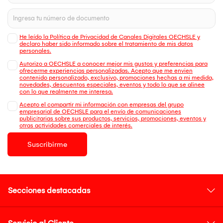
He leído la Política de Privacidad de Canales Digitales OECHSLE y
declaro haber sido informado sobre el tratamiento de mis datos
personales.
Autorizo a OECHSLE a conocer mejor mis gustos y preferencias para
ofrecerme experiencias personalizadas. Acepto que me envien
contenido personalizado, exclusivo, promociones hechas a mi medida,
novedades, descuentos especiales, eventos y todo lo que se alinee
con lo que realmente me interesa.
Acepto el compartir mi información con empresas del grupo
empresarial de OECHSLE para el envío de comunicaciones
publicitarias sobre sus productos, servicios, promociones, eventos y
otras actividades comerciales de interés.
Suscribirme
Secciones destacadas