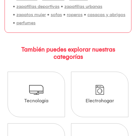
•
zapatillas deportivas
•
zapatillas urbanas
•
zapatos mujer
•
sofas
•
roperos
•
casacas y abrigos
•
perfumes
También puedes explorar nuestras
categorías
Tecnología
Electrohogar