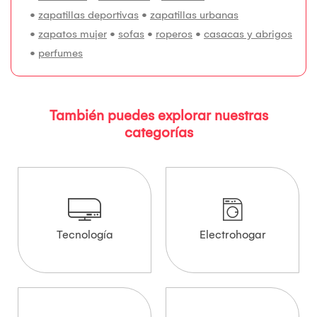
•
zapatillas deportivas
•
zapatillas urbanas
•
zapatos mujer
•
sofas
•
roperos
•
casacas y abrigos
•
perfumes
También puedes explorar nuestras
categorías
Tecnología
Electrohogar