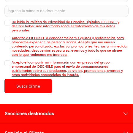
He leído la Política de Privacidad de Canales Digitales OECHSLE y
declaro haber sido informado sobre el tratamiento de mis datos
personales.
Autorizo a OECHSLE a conocer mejor mis gustos y preferencias para
ofrecerme experiencias personalizadas. Acepto que me envien
contenido personalizado, exclusivo, promociones hechas a mi medida,
novedades, descuentos especiales, eventos y todo lo que se alinee
con lo que realmente me interesa.
Acepto el compartir mi información con empresas del grupo
empresarial de OECHSLE para el envío de comunicaciones
publicitarias sobre sus productos, servicios, promociones, eventos y
otras actividades comerciales de interés.
Suscribirme
Secciones destacadas