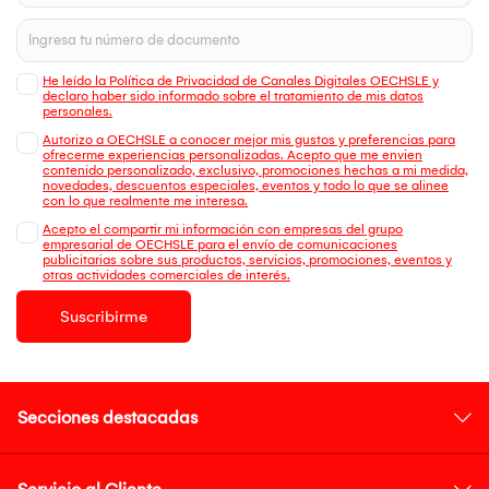
He leído la Política de Privacidad de Canales Digitales OECHSLE y
declaro haber sido informado sobre el tratamiento de mis datos
personales.
Autorizo a OECHSLE a conocer mejor mis gustos y preferencias para
ofrecerme experiencias personalizadas. Acepto que me envien
contenido personalizado, exclusivo, promociones hechas a mi medida,
novedades, descuentos especiales, eventos y todo lo que se alinee
con lo que realmente me interesa.
Acepto el compartir mi información con empresas del grupo
empresarial de OECHSLE para el envío de comunicaciones
publicitarias sobre sus productos, servicios, promociones, eventos y
otras actividades comerciales de interés.
Suscribirme
Secciones destacadas