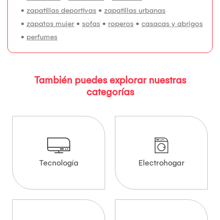
•
zapatillas deportivas
•
zapatillas urbanas
•
zapatos mujer
•
sofas
•
roperos
•
casacas y abrigos
•
perfumes
También puedes explorar nuestras
categorías
Tecnología
Electrohogar