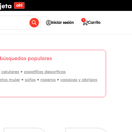
0
Iniciar sesión
Carrito
 búsquedas populares
•
celulares
•
zapatillas deportivas
atos mujer
•
sofas
•
roperos
•
casacas y abrigos