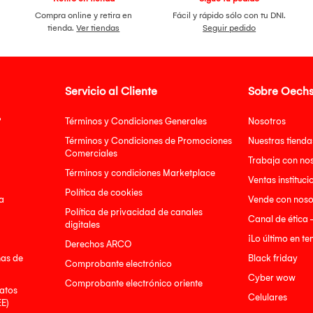
Compra online y retira en
Fácil y rápido sólo con tu DNI.
tienda.
Ver tiendas
Seguir pedido
Servicio al Cliente
Sobre Oechs
?
Términos y Condiciones Generales
Nosotros
Términos y Condiciones de Promociones
Nuestras tienda
Comerciales
Trabaja con no
Términos y condiciones Marketplace
Ventas instituci
Política de cookies
a
Vende con noso
Política de privacidad de canales
Canal de ética 
digitales
¡Lo último en t
Derechos ARCO
nas de
Black friday
Comprobante electrónico
Cyber wow
Comprobante electrónico oriente
atos
Celulares
EE)