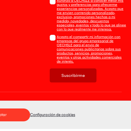
Autorizo a OECHSLE a conocer mejor mis
gustos y preferencias para ofrecerme
experiencias personalizadas. Acepto que
me envien contenido personalizado,
exclusivo, promociones hechas a mi
medida, novedades, descuentos
especiales, eventos y todo lo que se alinee
con lo que realmente me interesa.
Acepto el compartir mi información con
empresas del grupo empresarial de
OECHSLE para el envío de
comunicaciones publicitarias sobre sus
productos, servicios, promociones,
eventos y otras actividades comerciales
de interés.
Suscribirme
Tienda 100% Segura
ptar
Configuración de cookies