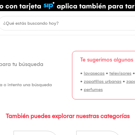
Te sugerimos algunas
 para tu búsqueda
•
lavasecas
•
televisores
•
zapatillas urbanas
•
zap
fía o intenta una búsqueda
•
perfumes
También puedes explorar nuestras categorías