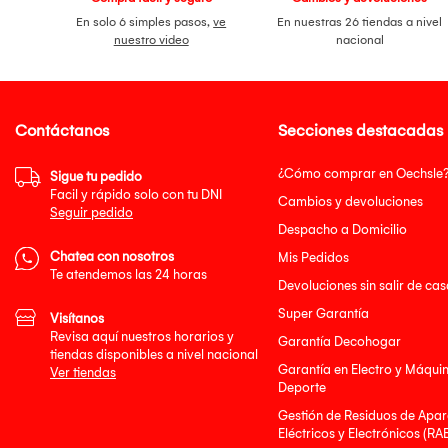
En solo 6 simples pasos,
ve
En nuestras 26 tiendas a nivel
nuestro video
nacional
Contáctanos
Secciones destacadas
¿Cómo comprar en Oechsle
Sigue tu pedido
Facil y rápido solo con tu DNI
Cambios y devoluciones
Seguir pedido
Despacho a Domicilio
Chatea con nosotros
Mis Pedidos
Te atendemos las 24 horas
Devoluciones sin salir de cas
Super Garantía
Visítanos
Revisa aquí nuestros horarios y
Garantía Decohogar
tiendas disponibles a nivel nacional
Garantía en Electro y Máqui
Ver tiendas
Deporte
Gestión de Residuos de Apar
Eléctricos y Electrónicos (RA