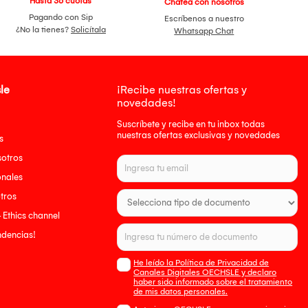
Hasta 36 cuotas
Chatea con nosotros
Pagando con Sip
Escríbenos a nuestro
¿No la tienes?
Solicítala
Whatsapp Chat
le
¡Recibe nuestras ofertas y
novedades!
Suscríbete y recibe en tu inbox todas
nuestras ofertas exclusivas y novedades
s
sotros
onales
tros
- Ethics channel
endencias!
He leído la Política de Privacidad de
Canales Digitales OECHSLE y declaro
haber sido informado sobre el tratamiento
de mis datos personales.