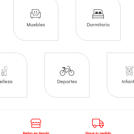
Muebles
Dormitorio
elleza
Deportes
Infant
Retiro en tienda
Sigue tu pedido