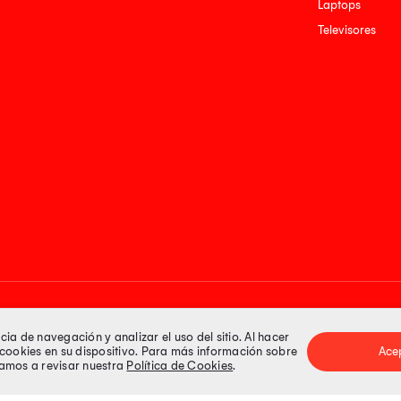
Laptops
Televisores
Medios de pago
a de navegación y analizar el uso del sitio. Al hacer
e cookies en su dispositivo. Para más información sobre
Ace
itamos a revisar nuestra
Política de Cookies
.