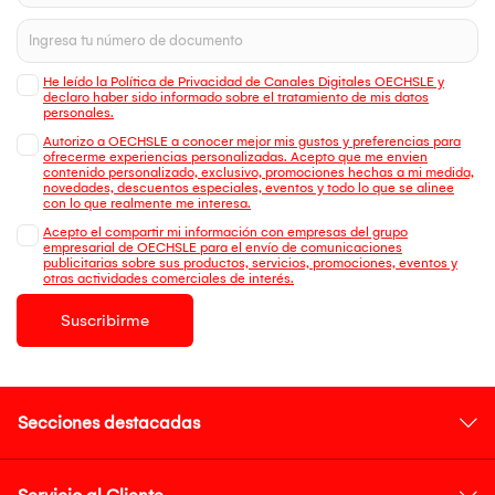
He leído la Política de Privacidad de Canales Digitales OECHSLE y
declaro haber sido informado sobre el tratamiento de mis datos
personales.
Autorizo a OECHSLE a conocer mejor mis gustos y preferencias para
ofrecerme experiencias personalizadas. Acepto que me envien
contenido personalizado, exclusivo, promociones hechas a mi medida,
novedades, descuentos especiales, eventos y todo lo que se alinee
con lo que realmente me interesa.
Acepto el compartir mi información con empresas del grupo
empresarial de OECHSLE para el envío de comunicaciones
publicitarias sobre sus productos, servicios, promociones, eventos y
otras actividades comerciales de interés.
Suscribirme
Secciones destacadas