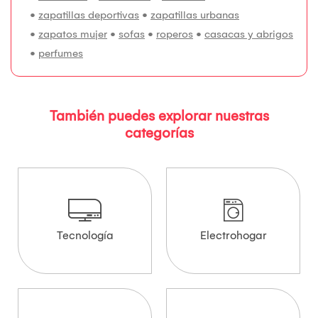
•
zapatillas deportivas
•
zapatillas urbanas
•
zapatos mujer
•
sofas
•
roperos
•
casacas y abrigos
•
perfumes
También puedes explorar nuestras
categorías
Tecnología
Electrohogar