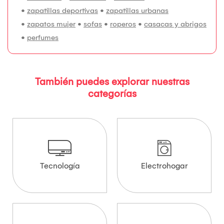
•
zapatillas deportivas
•
zapatillas urbanas
•
zapatos mujer
•
sofas
•
roperos
•
casacas y abrigos
•
perfumes
También puedes explorar nuestras
categorías
Tecnología
Electrohogar