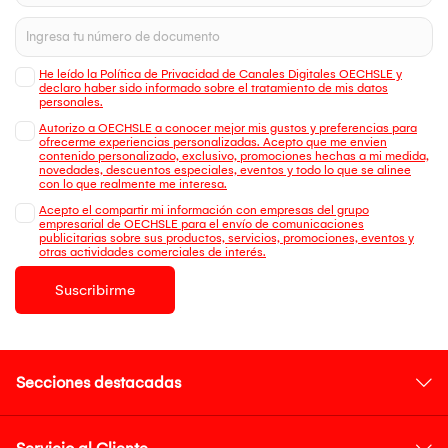
He leído la Política de Privacidad de Canales Digitales OECHSLE y
declaro haber sido informado sobre el tratamiento de mis datos
personales.
Autorizo a OECHSLE a conocer mejor mis gustos y preferencias para
ofrecerme experiencias personalizadas. Acepto que me envien
contenido personalizado, exclusivo, promociones hechas a mi medida,
novedades, descuentos especiales, eventos y todo lo que se alinee
con lo que realmente me interesa.
Acepto el compartir mi información con empresas del grupo
empresarial de OECHSLE para el envío de comunicaciones
publicitarias sobre sus productos, servicios, promociones, eventos y
otras actividades comerciales de interés.
Suscribirme
Secciones destacadas