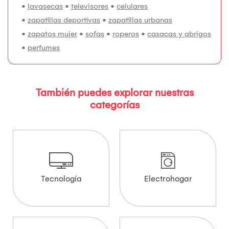
•
lavasecas
•
televisores
•
celulares
•
zapatillas deportivas
•
zapatillas urbanas
•
zapatos mujer
•
sofas
•
roperos
•
casacas y abrigos
•
perfumes
También puedes explorar nuestras
categorías
Tecnología
Electrohogar