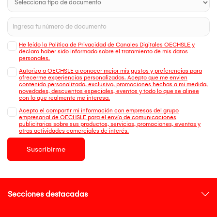
He leído la Política de Privacidad de Canales Digitales OECHSLE y
declaro haber sido informado sobre el tratamiento de mis datos
personales.
Autorizo a OECHSLE a conocer mejor mis gustos y preferencias para
ofrecerme experiencias personalizadas. Acepto que me envien
contenido personalizado, exclusivo, promociones hechas a mi medida,
novedades, descuentos especiales, eventos y todo lo que se alinee
con lo que realmente me interesa.
Acepto el compartir mi información con empresas del grupo
empresarial de OECHSLE para el envío de comunicaciones
publicitarias sobre sus productos, servicios, promociones, eventos y
otras actividades comerciales de interés.
Suscribirme
Secciones destacadas