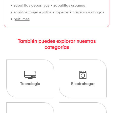
•
zapatillas deportivas
•
zapatillas urbanas
•
zapatos mujer
•
sofas
•
roperos
•
casacas y abrigos
•
perfumes
También puedes explorar nuestras
categorías
Tecnología
Electrohogar