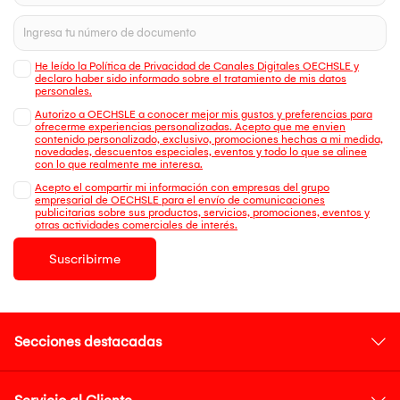
He leído la Política de Privacidad de Canales Digitales OECHSLE y
declaro haber sido informado sobre el tratamiento de mis datos
personales.
Autorizo a OECHSLE a conocer mejor mis gustos y preferencias para
ofrecerme experiencias personalizadas. Acepto que me envien
contenido personalizado, exclusivo, promociones hechas a mi medida,
novedades, descuentos especiales, eventos y todo lo que se alinee
con lo que realmente me interesa.
Acepto el compartir mi información con empresas del grupo
empresarial de OECHSLE para el envío de comunicaciones
publicitarias sobre sus productos, servicios, promociones, eventos y
otras actividades comerciales de interés.
Suscribirme
Secciones destacadas