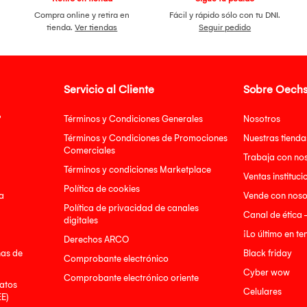
Compra online y retira en
Fácil y rápido sólo con tu DNI.
tienda.
Ver tiendas
Seguir pedido
Servicio al Cliente
Sobre Oechs
?
Términos y Condiciones Generales
Nosotros
Términos y Condiciones de Promociones
Nuestras tienda
Comerciales
Trabaja con no
Términos y condiciones Marketplace
Ventas instituci
Política de cookies
a
Vende con noso
Política de privacidad de canales
Canal de ética 
digitales
¡Lo último en t
Derechos ARCO
nas de
Black friday
Comprobante electrónico
Cyber wow
Comprobante electrónico oriente
atos
Celulares
EE)