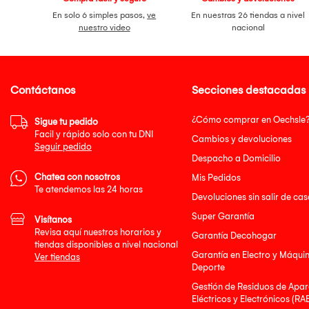
En solo 6 simples pasos,
ve
En nuestras 26 tiendas a nivel
nuestro video
nacional
Contáctanos
Secciones destacadas
¿Cómo comprar en Oechsle
Sigue tu pedido
Facil y rápido solo con tu DNI
Cambios y devoluciones
Seguir pedido
Despacho a Domicilio
Chatea con nosotros
Mis Pedidos
Te atendemos las 24 horas
Devoluciones sin salir de cas
Super Garantía
Visítanos
Revisa aquí nuestros horarios y
Garantía Decohogar
tiendas disponibles a nivel nacional
Garantía en Electro y Máqui
Ver tiendas
Deporte
Gestión de Residuos de Apar
Eléctricos y Electrónicos (RA