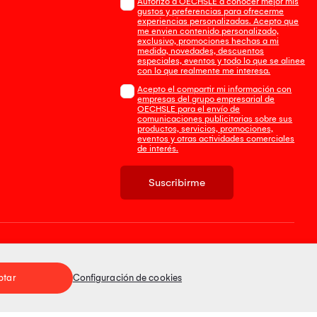
Autorizo a OECHSLE a conocer mejor mis
gustos y preferencias para ofrecerme
experiencias personalizadas. Acepto que
me envien contenido personalizado,
exclusivo, promociones hechas a mi
medida, novedades, descuentos
especiales, eventos y todo lo que se alinee
con lo que realmente me interesa.
Acepto el compartir mi información con
empresas del grupo empresarial de
OECHSLE para el envío de
comunicaciones publicitarias sobre sus
productos, servicios, promociones,
eventos y otras actividades comerciales
de interés.
Suscribirme
Tienda 100% Segura
ptar
Configuración de cookies