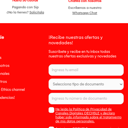
Hasta 36 cuotas
Chatea con nosotros
Pagando con Sip
Escríbenos a nuestro
¿No la tienes?
Solicítala
Whatsapp Chat
le
¡Recibe nuestras ofertas y
novedades!
Suscríbete y recibe en tu inbox todas
nuestras ofertas exclusivas y novedades
s
sotros
onales
tros
- Ethics channel
endencias!
He leído la Política de Privacidad de
Canales Digitales OECHSLE y declaro
haber sido informado sobre el tratamiento
de mis datos personales.