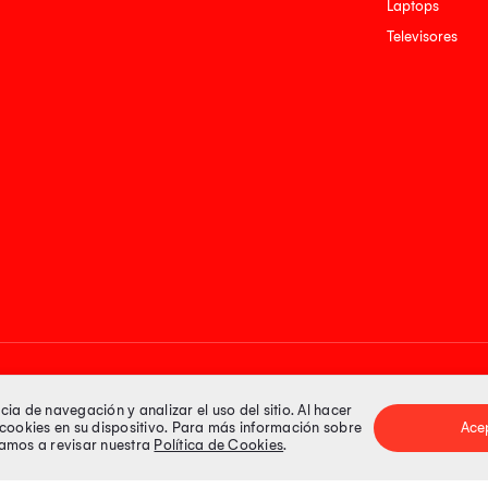
Laptops
Televisores
Medios de pago
a de navegación y analizar el uso del sitio. Al hacer
e cookies en su dispositivo. Para más información sobre
Ace
itamos a revisar nuestra
Política de Cookies
.