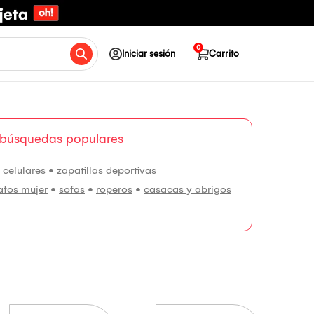
0
Iniciar sesión
Carrito
 búsquedas populares
•
celulares
•
zapatillas deportivas
atos mujer
•
sofas
•
roperos
•
casacas y abrigos