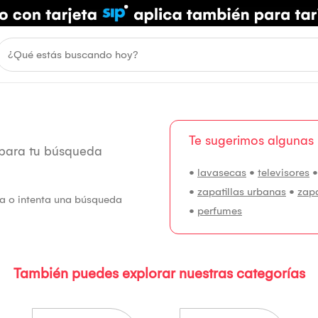
Te sugerimos algunas
 para tu búsqueda
•
lavasecas
•
televisores
•
zapatillas urbanas
•
zap
fía o intenta una búsqueda
•
perfumes
También puedes explorar nuestras categorías