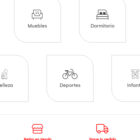
Muebles
Dormitorio
elleza
Deportes
Infant
Retiro en tienda
Sigue tu pedido