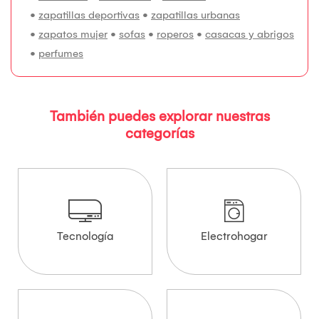
•
zapatillas deportivas
•
zapatillas urbanas
•
zapatos mujer
•
sofas
•
roperos
•
casacas y abrigos
•
perfumes
También puedes explorar nuestras
categorías
Tecnología
Electrohogar