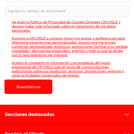
He leído la Política de Privacidad de Canales Digitales OECHSLE y
declaro haber sido informado sobre el tratamiento de mis datos
personales.
Autorizo a OECHSLE a conocer mejor mis gustos y preferencias para
ofrecerme experiencias personalizadas. Acepto que me envien
contenido personalizado, exclusivo, promociones hechas a mi medida,
novedades, descuentos especiales, eventos y todo lo que se alinee
con lo que realmente me interesa.
Acepto el compartir mi información con empresas del grupo
empresarial de OECHSLE para el envío de comunicaciones
publicitarias sobre sus productos, servicios, promociones, eventos y
otras actividades comerciales de interés.
Suscribirme
Secciones destacadas