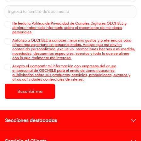
He leído la Política de Privacidad de Canales Digitales OECHSLE y
declaro haber sido informado sobre el tratamiento de mis datos
personales.
Autorizo a OECHSLE a conocer mejor mis gustos y preferencias para
ofrecerme experiencias personalizadas. Acepto que me envien
contenido personalizado, exclusivo, promociones hechas a mi medida,
novedades, descuentos especiales, eventos y todo lo que se alinee
con lo que realmente me interesa.
Acepto el compartir mi información con empresas del grupo
empresarial de OECHSLE para el envío de comunicaciones
publicitarias sobre sus productos, servicios, promociones, eventos y
otras actividades comerciales de interés.
Suscribirme
Secciones destacadas