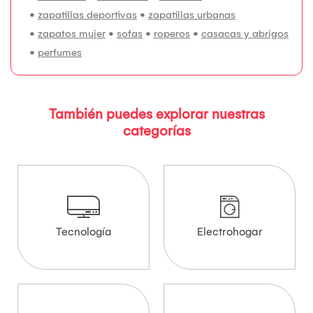
•
zapatillas deportivas
•
zapatillas urbanas
•
zapatos mujer
•
sofas
•
roperos
•
casacas y abrigos
•
perfumes
También puedes explorar nuestras
categorías
Tecnología
Electrohogar