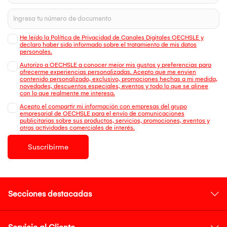
He leído la Política de Privacidad de Canales Digitales OECHSLE y
declaro haber sido informado sobre el tratamiento de mis datos
personales.
Autorizo a OECHSLE a conocer mejor mis gustos y preferencias para
ofrecerme experiencias personalizadas. Acepto que me envien
contenido personalizado, exclusivo, promociones hechas a mi medida,
novedades, descuentos especiales, eventos y todo lo que se alinee
con lo que realmente me interesa.
Acepto el compartir mi información con empresas del grupo
empresarial de OECHSLE para el envío de comunicaciones
publicitarias sobre sus productos, servicios, promociones, eventos y
otras actividades comerciales de interés.
Suscribirme
Secciones destacadas