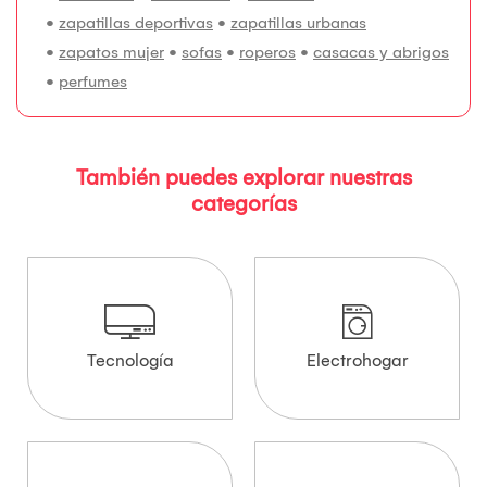
•
zapatillas deportivas
•
zapatillas urbanas
•
zapatos mujer
•
sofas
•
roperos
•
casacas y abrigos
•
perfumes
También puedes explorar nuestras
categorías
Tecnología
Electrohogar